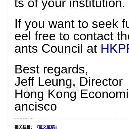
ts of your institution.
If you want to seek f
eel free to contact
ants Council at
HKPF
Best regards,
Jeff Leung, Director
Hong Kong Economic
ancisco
相关栏目：『
征文征稿
』