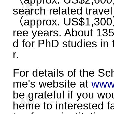
search related trave
（approx. US$1,300）p
ree years. About 135
d for PhD studies i
r.
For details of the S
me's website at
www.
be grateful if you w
heme to interested 