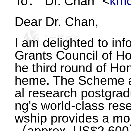
To："Dr. Chan" <
kmc
Dear Dr. Chan,
I am delighted to in
Grants Council of Ho
he third round of H
heme. The Scheme ai
al research postgra
ng's world-class rese
wship provides a mo
（approx. US$2,600）