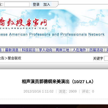
码：
告
｜
最新消息
｜
科技前沿
｜
学人动向
｜
两岸三地
｜
人在海外
｜
历届活动
｜
公告
＞
聚会联欢
关键字
相声演员郭德纲来美演出（10/27 LA）
2012/10/16 1:11:02 ｜ 浏览：2909 ｜ 评论：0