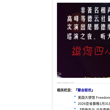
相关栏目：『
聚会联欢
』
美国大使馆 Freedom2
2026亚省春晚1月3
【载歌在谷 马年春晚