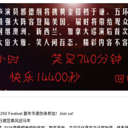
50 Festival 嘉年华邀你来参加！Join us!
1日邀您乘风迎马年
】2026春晚预审顺利收官：群星竞放，共迎文化嘉年华马踏新章 · 盛事