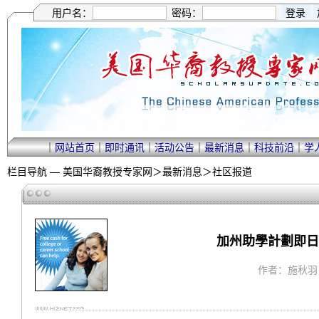
用户名：
密码：
｜
网站首页
｜
即时通讯
｜
活动公告
｜
最新消息
｜
科技前沿
｜
学
栏目导航 —
美国华裔教授专家网
＞
最新消息
＞
社区报道
加州助學計劃即日
作者：施秋羽 ｜ 