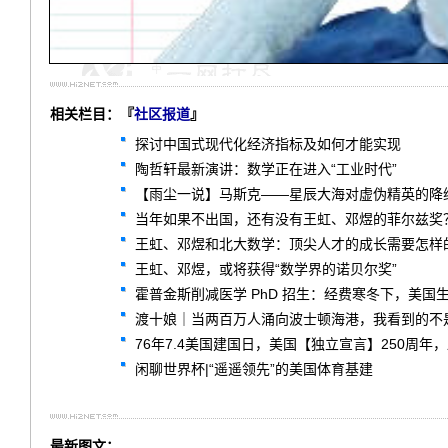
相关栏目：『
社区报道
』
探讨中国式现代化经济指标及如何才能实现
陶哲轩最新演讲：数学正在进入“工业时代”
【雨尘一说】马斯克——星辰大海对虚伪精英的降
当年如果不出国，还有没有王虹、邓煜的菲尔兹奖
王虹、邓煜和北大数学：顶尖人才的成长需要怎样
王虹、邓煜，或将获得“数学界的诺贝尔奖”
霍普金斯削减医学 PhD 招生：经费寒冬下，美国
渡十娘｜当两百万人涌向波士顿海港，我看到的不
76年7.4美国建国日，美国【独立宣言】250周年
闲聊世界杯|“遥遥领先”的美国体育基建
最新图文：