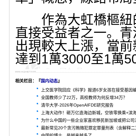
作為大虹橋樞紐的
直接受益者之一。青
出現較大上漲，當前
達到1萬3000至1萬
相关栏目：『
国内动态
』
上交医学院回应《科学》报道6岁女孩在接受基因
全国教师少了22万，高校教师为何反增34万？
清华大学-2026年OpenAIFDE研究报告
上海大动作！砸万亿造海边新城，空铁零换乘+滨
为什么中国的一些企业家喜欢移民新加坡或把公司
最新常见20个贪污贿赂犯罪定罪量刑表（含解释二
中国的博士，是越来越多了