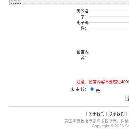
您的名
字：
电子邮
件：
留言内
容：
注意：
留言内容不要超过40
未 审 核：
是
｜
关于我们
｜
联系我们
｜
美国华裔教授专家网
版权所有，谢绝
Copyright © 2026
S