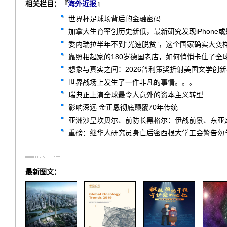
相关栏目：『
海外近报
』
世界杯足球场背后的金融密码
加拿大生育率创历史新低，最新研究发现iPhone
委内瑞拉半年不到“光速脱贫”，这个国家确实大变
靠照相起家的180岁德国老店，如何悄悄卡住了全球
想象与真实之间：2026普利策奖折射美国文学创
世界战场上发生了一件非凡的事情。。。
瑞典正上演全球最令人意外的资本主义转型
影响深远 金正恩彻底颠覆70年传统
亚洲沙皇坎贝尔、前防长黑格尔：伊战前景、东亚
重磅：继华人研究员身亡后密西根大学工会警告勿
最新图文：