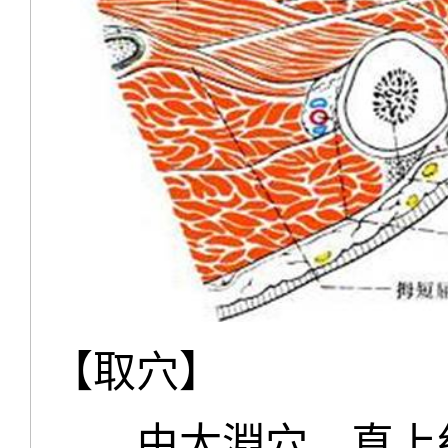
【取穴】
由太淵穴，直上約