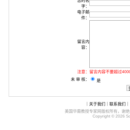
您的名
字：
电子邮
件：
留言内
容：
注意：
留言内容不要超过40
未 审 核：
是
｜
关于我们
｜
联系我们
｜
美国华裔教授专家网
版权所有，谢绝
Copyright © 2026
S