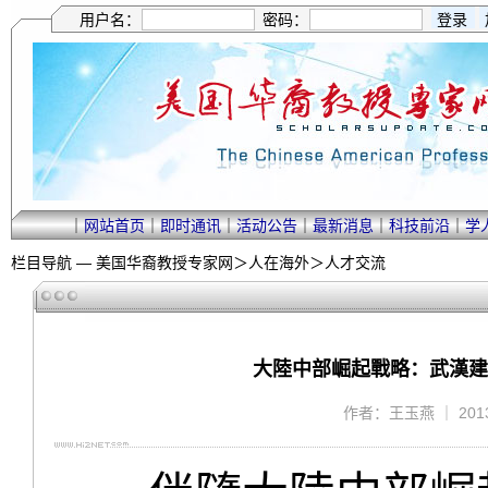
用户名：
密码：
｜
网站首页
｜
即时通讯
｜
活动公告
｜
最新消息
｜
科技前沿
｜
学
栏目导航 —
美国华裔教授专家网
＞
人在海外
＞
人才交流
大陸中部崛起戰略：武漢建
作者：王玉燕 ｜ 2013/