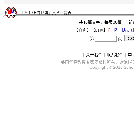
『2010上海世博』文章一览表
共46篇文字，每页30篇，当前
【首页】【前页】
[1]
[2]
【后页
第
页
｜
关于我们
｜
联系我们
｜
申
美国华裔教授专家网
版权所有，谢绝拷
Copyright © 2026
Scho