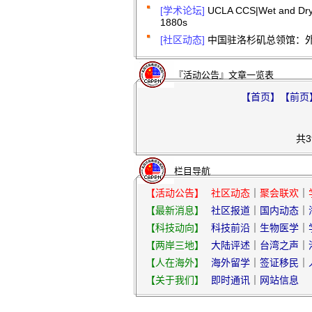
[学术论坛]
UCLA CCS|Wet and Dry：
1880s
[社区动态]
中国驻洛杉矶总领馆：外
『活动公告』文章一览表
【首页】
【前页
共3
栏目导航
【活动公告】
社区动态
｜
聚会联欢
｜
【最新消息】
社区报道
｜
国内动态
｜
【科技动向】
科技前沿
｜
生物医学
｜
【两岸三地】
大陆评述
｜
台湾之声
｜
【人在海外】
海外留学
｜
签证移民
｜
【关于我们】
即时通讯
｜
网站信息