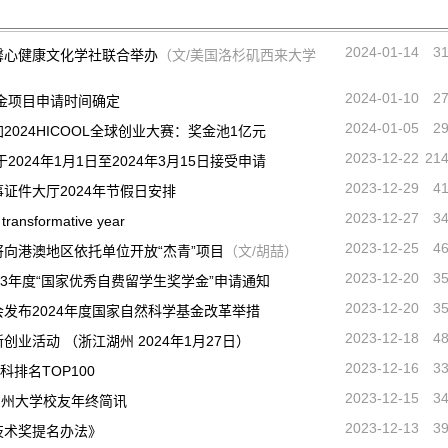
2024-01-14
3
馨心健康文化学社联合举办
（文/美国洛杉矶西来大学
2024-01-10
2
基金项目申请时间确定
2024-01-05
2
024HICOOL全球创业大赛：奖金池1亿元
2023-12-22
21
2024年1月1日至2024年3月15日接受申请
2023-12-29
4
证件大厅2024年节假日安排
2023-12-27
3
sformative year
2023-12-25
4
向港澳地区依托单位开放“杰青”项目
（文/胡喆）
2023-12-20
3
23年度“国家优秀自费留学生奖学金”申请通知
2023-12-20
3
发布2024年度国家自然科学基金改革举措
2023-12-18
4
业活动 （浙江湖州 2024年1月27日）
2023-12-16
3
科排名TOP100
2023-12-15
3
ly 南加州大学校友年终简讯
2023-12-13
3
技术奖提名办法》