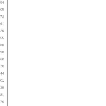
084
405
072
261
120
155
480
498
560
070
344
301
739
981
276