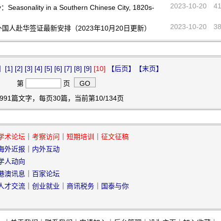
2023-10-20
4
Seasonality in a Southern Chinese City, 1820s-
2023-10-20
3
国人赴华签证最新安排（2023年10月20日更新）
】
[1]
[2]
[3]
[4]
[5]
[6]
[7]
[8]
[9]
[10]
【后页】
【末页】
第
页
991篇文字，每页30篇，当前第10/134页
学术论坛
｜
考察访问
｜
短期培训
｜
征文征稿
海外近报
｜
内外互动
学人动向
港澳讯息
｜
百家论坛
人才交流
｜
创业就业
｜
商讯税务
｜
国泰与你