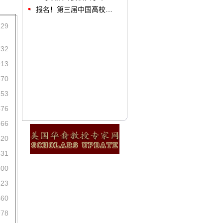
报名！第三届中国高校…
129
732
913
470
153
476
666
520
531
800
323
460
978