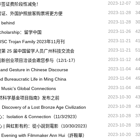
2023-12-07
3
华签证费阶段性减免！
2023-11-28
3
居证、外国护照旅客购票将更方便
2023-11-28
3
ehind
2023-11-26
4
 Scholarship：留学中国
2023-11-21
4
Trojan Family 2023年11月刊
2023-11-21
5
第 25 届中国留学人员广州科技交流会
2023-11-12
4
创业项目洽谈会邀您参与（12/1-17）
2023-11-04
4
d Gesture in Chinese Discourse
2023-11-04
4
ureaucratic Life in Ming China
2023-11-04
4
usic's Global Connections
2023-10-30
4
自然科学基金项目指南》发布之前
2023-10-28
4
scovery of a Lost Bronze Age Civilization
2023-10-28
3
olation & Connection（11/3/2923）
2023-10-28
3
心 | 與虹影有約：從小說到電影（10/30/2023）
2023-10-20
3
 Evening with Filmmaker Ann Hui（許鞍華）