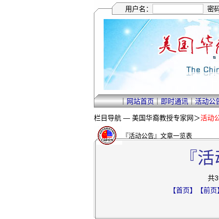
用户名：
密
｜
网站首页
｜
即时通讯
｜
活动公
栏目导航 —
美国华裔教授专家网
＞
活动
『活动公告』文章一览表
『活
共3
【首页】
【前页