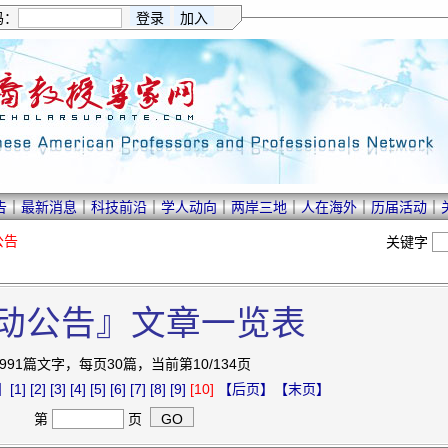
码：
告
｜
最新消息
｜
科技前沿
｜
学人动向
｜
两岸三地
｜
人在海外
｜
历届活动
｜
公告
关键字
动公告』文章一览表
991篇文字，每页30篇，当前第10/134页
】
[1]
[2]
[3]
[4]
[5]
[6]
[7]
[8]
[9]
[10]
【后页】
【末页】
第
页