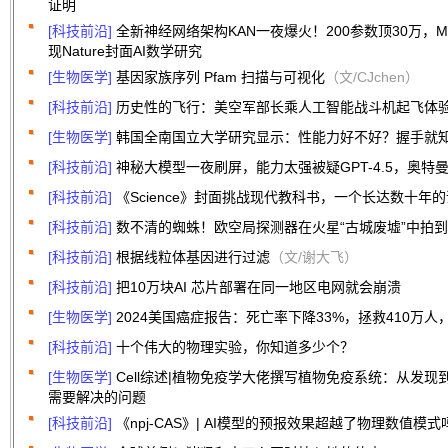
证明
[科技前沿]
全新神经网络架构KAN一夜爆火！200参数顶30万，
现Nature封面AI数学研究
[生物医学]
基因家族序列 Pfam 扫描与可视化
（文/CJchen）
[科技前沿]
历史性的飞行：美空军部长乘人工智能战斗机起飞体
[生物医学]
韩国全南国立大学研究显示：性能力好不好？握手就
[科技前沿]
神秘大模型一夜刷屏，能力太强被疑GPT-4.5，奥特
[科技前沿]
《Science》封面挑战现代教科书，一个长达数十年
[科技前沿]
数不清的蜘蛛！欧空局探测器在火星“古城废墟”中拍
[科技前沿]
根据线粒体基因进行过滤
（文/谢大飞）
[科技前沿]
把10万块AI 芯片部署在同一地区电网就会崩溃
[生物医学]
2024美国癌症报告：死亡率下降33%，拯救410万
[科技前沿]
十个伟大的物理实验，你知道多少个？
[生物医学]
Cell综述|植物免疫学大佬撰写植物免疫系统：从发现
需要解决的问题
[科技前沿]
《npj-CAS》| AI模型的预报效果超越了物理数值模式