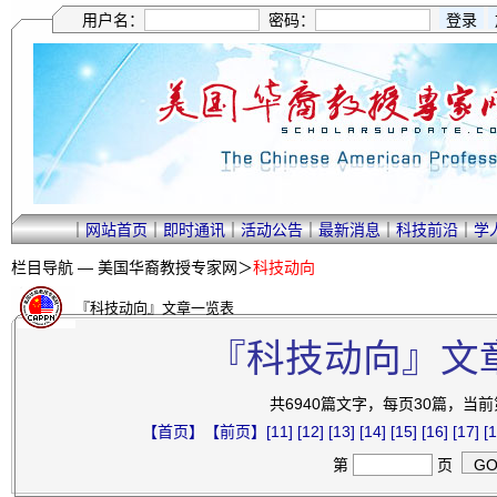
用户名：
密码：
｜
网站首页
｜
即时通讯
｜
活动公告
｜
最新消息
｜
科技前沿
｜
学
栏目导航 —
美国华裔教授专家网
＞
科技动向
『科技动向』文章一览表
『科技动向』文
共6940篇文字，每页30篇，当前第
【首页】
【前页】
[11]
[12]
[13]
[14]
[15]
[16]
[17]
[1
第
页