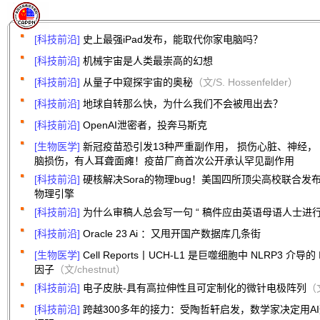
[科技前沿]
史上最强iPad发布，能取代你家电脑吗？
[科技前沿]
机械宇宙是人类最崇高的幻想
[科技前沿]
从量子中窥探宇宙的奥秘
（文/S. Hossenfelder）
[科技前沿]
地球自转那么快，为什么我们不会被甩出去？
[科技前沿]
OpenAI泄密者，投奔马斯克
[生物医学]
新冠疫苗恐引发13种严重副作用， 损伤心脏、神经，
脑损伤，有人耳聋面瘫！疫苗厂商首次公开承认罕见副作用
[科技前沿]
硬核解决Sora的物理bug！美国四所顶尖高校联合
物理引擎
[科技前沿]
为什么审稿人总会写一句 “ 稿件应由英语母语人士进行改
[科技前沿]
Oracle 23 Ai ：又甩开国产数据库几条街
[生物医学]
Cell Reports丨UCH-L1 是巨噬细胞中 NLRP3 介导
因子
（文/chestnut）
[科技前沿]
电子皮肤-具有高拉伸性且可定制化的微针电极阵列
（文
[科技前沿]
跨越300多年的接力：受陶哲轩启发，数学家决定用A