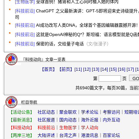
[生物医学]
全球首例！猪肾和人工心同时植入她的体内
[科技前沿]
ChatGPT 之父最新演讲：GPT-5即将迎来史诗级提
司
[科技前沿]
AI成功改写人类DNA，全球首个基因编辑器震撼开源
[科技前沿]
这就是OpenAI神秘的Q*？斯坦福：语言模型就是Q函
[科技前沿]
保密的话，交给量子电话
（文/张漫子）
『科技动向』文章一览表
【首页】
【前页】
[11]
[12]
[13]
[14]
[15]
[16]
[17]
[1
第
页
共6940篇文字，每页30篇，当前第
栏目导航
【活动公告】
社区动态
｜
聚会联欢
｜
学术论坛
｜
考察访问
｜
短期培
【最新消息】
社区报道
｜
国内动态
｜
海外近报
｜
内外互动
【科技动向】
科技前沿
｜
生物医学
｜
学人动向
【两岸三地】
大陆评述
｜
台湾之声
｜
港澳讯息
｜
百家论坛