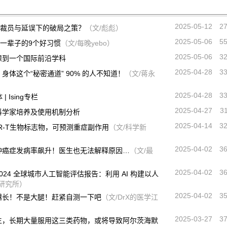
2025-05-12
2
审批：裁员与延误下的破局之策？
（文/彪彪）
2025-05-06
5
养你一辈子的9个好习惯
（文/每晚yebo）
2025-05-06
3
课到一个国际前沿学科
2025-04-28
3
体这个“秘密通道” 90% 的人不知道！
（文/蒋永
2025-04-28
3
 Ising专栏
2025-04-27
3
科学家培养及使用机制分析
2025-04-14
3
R-T生物标志物，可预测重症副作用
（文/科学新
2025-04-02
3
种癌症发病率飙升！医生也无法解释原因…
（文/最
2025-04-02
3
24 全球城市人工智能评估报告：利用 AI 构建以人
研究所）
2025-04-02
3
越长！不是大腿！赶紧自测一下吧
（文/DrX的医学江
2025-03-27
3
生，长期大量服用这三类药物，或将导致阿尔茨海默