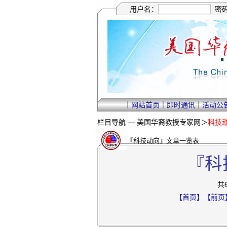
用户名：
密
｜
网站首页
｜
即时通讯
｜
活动公
栏目导航 —
美国华裔教授专家网
＞
科技
『科技动向』文章一览表
『科
共
【首页】
【前页