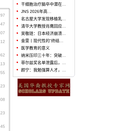
干细胞治疗脑卒中潜在…
JNS 2026年高…
797
名古屋大学发现移植乳…
547
清华大学教授肖鹰回应…
207
吴敬琏：日本经济崩溃…
金雯丨现代性的“终结…
312
医学教育的意义
362
纳米压印三十年：突破…
菲尔兹奖名单泄露后，…
113
颜宁：我勉强算人才，…
255
623
608
523
745