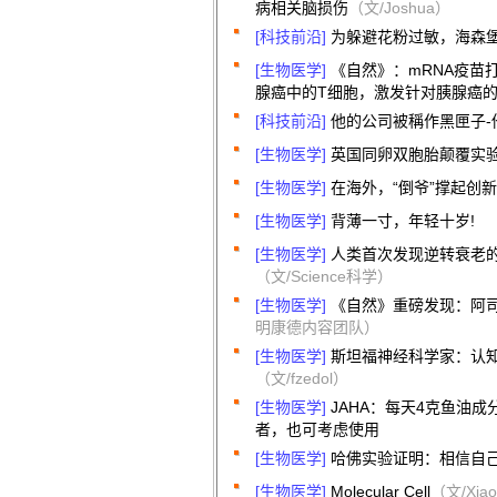
病相关脑损伤
（文/Joshua）
[科技前沿]
为躲避花粉过敏，海森
[生物医学]
《自然》：mRNA疫苗
腺癌中的T细胞，激发针对胰腺癌
[科技前沿]
他的公司被稱作黑匣子-
[生物医学]
英国同卵双胞胎颠覆实验
[生物医学]
在海外，“倒爷”撑起创
[生物医学]
背薄一寸，年轻十岁!
[生物医学]
人类首次发现逆转衰老的
（文/Science科学）
[生物医学]
《自然》重磅发现：阿
明康德内容团队）
[生物医学]
斯坦福神经科学家：认
（文/fzedol）
[生物医学]
JAHA：每天4克鱼油成
者，也可考虑使用
[生物医学]
哈佛实验证明：相信自
[生物医学]
Molecular Cell
（文/Xiao