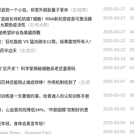
2025-03-27
3
堡逃到一个小岛，却意外掀起量子革命
（文/程鹗）
2025-03-27
3
打造超长待机抗癌T细胞！RNA新抗原疫苗可激活胰
的长期免疫活性
（文/奇点糕）
2025-03-27
3
他希望矽谷為美國而戰
2025-03-22
3
：狂吃脂肪 VS 猛炫碳水12周，结果震惊所有人！
2025-03-22
2
新药半边天
（文/武月）
2025-03-10
3
2025-03-07
4
“总开关”！科学家揭秘细胞返老还童密码
2025-03-07
4
司匹林还能阻止癌症转移！作用机制找到了
（文/药
2025-03-03
3
知训练是一生要做的事，给普通人的认知训练手册
2025-03-03
3
分，心血管风险降低34%，“坏胆固醇”控制好的患
2025-03-03
3
己年轻，身体会真变年轻！
2025-03-01
3
qian Deng， Guoping Fan）