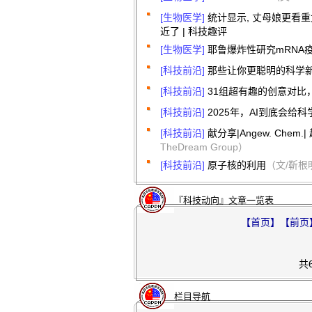
[生物医学]
统计显示, 丈母娘更看重
近了 | 科技趣评
[生物医学]
耶鲁爆炸性研究mRNA
[科技前沿]
那些让你更聪明的科学
[科技前沿]
31组超有趣的创意对比
[科技前沿]
2025年，AI到底会给
[科技前沿]
献分享|Angew. Ch
TheDream Group）
[科技前沿]
原子核的利用
（文/靳根
『科技动向』文章一览表
【首页】
【前页
共
栏目导航