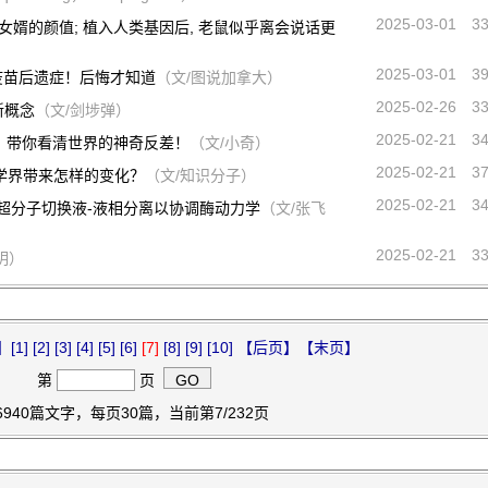
2025-03-01
3
女婿的颜值; 植入人类基因后, 老鼠似乎离会说话更
2025-03-01
3
疫苗后遗症！后悔才知道
（文/图说加拿大）
2025-02-26
3
新概念
（文/剑埗弹）
2025-02-21
3
，带你看清世界的神奇反差！
（文/小奇）
2025-02-21
3
科学界带来怎样的变化？
（文/知识分子）
2025-02-21
3
em.| 超分子切换液-液相分离以协调酶动力学
（文/张飞
2025-02-21
3
明）
】
[1]
[2]
[3]
[4]
[5]
[6]
[7]
[8]
[9]
[10]
【后页】
【末页】
第
页
6940篇文字，每页30篇，当前第7/232页