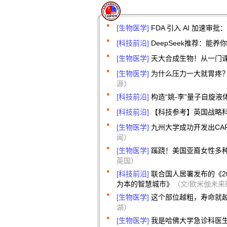
[生物医学]
FDA 引入 AI 加速
[科技前沿]
DeepSeek推荐：能
[生物医学]
天大合成生物！从一门
[生物医学]
为什么压力一大就胃疼？身
源）
[科技前沿]
构造“姚-李”量子自旋液体 |
[科技前沿]
【科技参考】英国战略
[生物医学]
九州大学成功开发出CA
闻）
[生物医学]
蹊跷！美国亚裔女性多
英国）
[科技前沿]
联合国人居署发布的《20
为本的智慧城市》
（文/欧米伽未来
[生物医学]
这个部位越粗，寿命就
湖）
[生物医学]
我是哈佛大学急诊科医