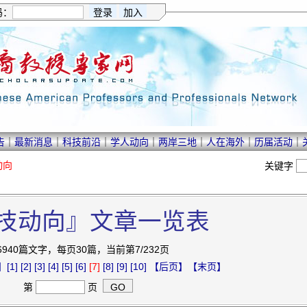
码：
告
｜
最新消息
｜
科技前沿
｜
学人动向
｜
两岸三地
｜
人在海外
｜
历届活动
｜
动向
关键字
技动向』文章一览表
6940篇文字，每页30篇，当前第7/232页
】
[1]
[2]
[3]
[4]
[5]
[6]
[7]
[8]
[9]
[10]
【后页】
【末页】
第
页