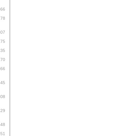
466
178
407
275
935
670
166
845
808
729
448
351