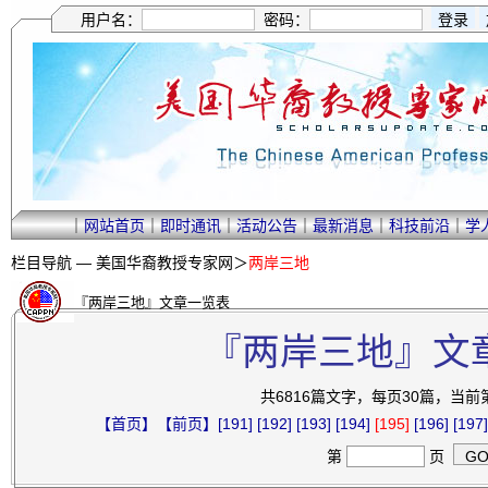
用户名：
密码：
｜
网站首页
｜
即时通讯
｜
活动公告
｜
最新消息
｜
科技前沿
｜
学
栏目导航 —
美国华裔教授专家网
＞
两岸三地
『两岸三地』文章一览表
『两岸三地』文
共6816篇文字，每页30篇，当前第1
【首页】
【前页】
[191]
[192]
[193]
[194]
[195]
[196]
[197]
第
页