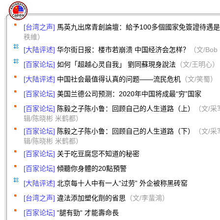
[台湾之声]
馬英九出席青創論壇：給予100多個國家免簽證待遇
秩維）
[大陆评述]
华尔街日报：楼市若崩溃 中国经济会怎样？
（文/Bob 
[百家论坛]
如何「超越心灵自我」 劉同蘇現身說法
（文/王明心）
[大陆评述]
中国社会最值得认真的问题——流民危机
（文/笑蜀）
[百家论坛]
美国兰德公司预测：2020年中国将成最“穷”国家
[百家论坛]
陈毅之子陈小鲁：回顾自己的人生道路（上）
（文/采
辑/陈晓彬 米鹤都）
[百家论坛]
陈毅之子陈小鲁：回顾自己的人生道路（下）
（文/采
辑/陈晓彬 米鹤都）
[百家论坛]
关于吃豆腐您不知道的秘密
[百家论坛]
傾聽你身體的20點預警
[大陆评述]
北京每十人中有一人“过劳” 外企被称黑砖窑
[台湾之声]
違法添加塑化劑的省思
（文/李蜚鴻）
[百家论坛]
“腿有勁“ 才能壽命長