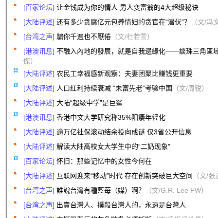
[百家论坛]
让金钱成为你的情人 男人变富翁的4大超级秘诀
[大陆评述]
还有多少贪腐亿元包养情妇的贪官在“潜伏”？
（文/冯
[台湾之声]
騙你千遍也不厭倦
（文/杜若萱）
[港澳讯息]
不融入內地的發展，就是自我邊緣化——談珠三角區
傑）
[大陆评述]
农民工幸福感新观察：夫妻团聚比赚钱更重要
[大陆评述]
人口红利持续衰减 “未富先老”考验中国
（文/周锐）
[大陆评述]
大陆“超级中学”是巨鲨
[港澳讯息]
香港中文大学研究称35%阳痿年轻化
[大陆评述]
逾万亿社保滚动结余投向成谜 仅3省公开信息
[大陆评述]
解读大陆高校女大学生中的“二奶现象”
[百家论坛]
怀旧：那些记忆中的女性今何在
[大陆评述]
互联网迎来“移动”时代 存在创新突破巨大空间
（文/张
[台湾之声]
誰說台灣有種藍苺（媒）啊？
（文/G.R. Lee FW）
[台湾之声]
出賣台灣人、撲殺台灣人的，永遠是台灣人