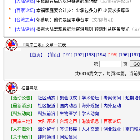
[大陆评述]
中概股背后的灰色链条必须斩断
（文/侨报评论员）
[百家论坛]
幸福家庭要会让步：少承包多分担 少要求多尊重
[台湾之声]
郁慕明：他們是國軍非台軍
（文/郁慕明）
[大陆评述]
揭露大陆宏观数据泄密潜规则 预测利益链条曝光
（文
『两岸三地』文章一览表
【首页】
【前页】
[191]
[192]
[193]
[194]
[195]
[196]
[197]
第
页
共6816篇文字，每页30篇，当前第1
栏目导航
【活动公告】
社区动态
｜
聚会联欢
｜
学术论坛
｜
考察访问
｜
短期培
【最新消息】
社区报道
｜
国内动态
｜
海外近报
｜
内外互动
【科技动向】
科技前沿
｜
生物医学
｜
学人动向
【两岸三地】
大陆评述
｜
台湾之声
｜
港澳讯息
｜
百家论坛
【人在海外】
海外留学
｜
签证移民
｜
人才交流
｜
创业就业
｜
商讯税
【关于我们】
即时通讯
｜
网站信息