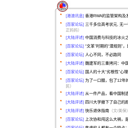
[港澳讯息]
香港RWA的监管架构及
[百家论坛]
三千多位高考状元, 无
正妈妈）
[大陆评述]
中国消费与科技的冰火
[百家论坛]
“文革”时期的“潜规则
[百家论坛]
人心不同，不必路同
[大陆评述]
魏建军的三重拷问：中
[百家论坛]
国人的十大“劣根性”心理.
[百家论坛]
为了一口醋，包了12年
民）
[大陆评述]
从一件产品，看中国制
[大陆评述]
四川大学撤下了自己的
[大陆评述]
快乐退休指南
（文/美保
[百家论坛]
上次协和闯这么大祸，
[百家论坛]
焦虑的人都有一个特点