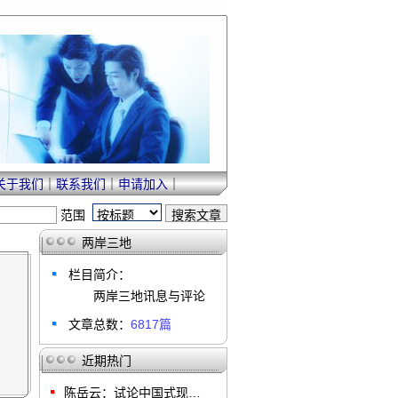
关于我们
｜
联系我们
｜
申请加入
｜
范围
两岸三地
栏目简介：
两岸三地讯息与评论
文章总数：
6817篇
近期热门
陈岳云：试论中国式现…