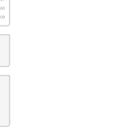
360
809