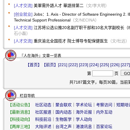
[人才交流]
美軍需外語人才 華語排第二
（文/李大明）
[创业就业]
Jobs：1. Axis - Director of Software Engineering 2
Technical Support Professional
（文/NECINA）
[人才交流]
江苏将公选公推20名副厅职干部和10名大学副校长（8/
石小磊）
[人才交流]
重庆渝北全国揽才 院士博导专配保健医生
（文/杜远）
『人在海外』文章一览表
【首页】
【前页】
[221]
[222]
[223]
[224]
[225]
[226]
[227]
第
页
共7187篇文字，每页30篇，当前第2
栏目导航
【活动公告】
社区动态
｜
聚会联欢
｜
学术论坛
｜
考察访问
｜
短期培
【最新消息】
社区报道
｜
国内动态
｜
海外近报
｜
内外互动
【科技动向】
科技前沿
｜
生物医学
｜
学人动向
【两岸三地】
大陆评述
｜
台湾之声
｜
港澳讯息
｜
百家论坛