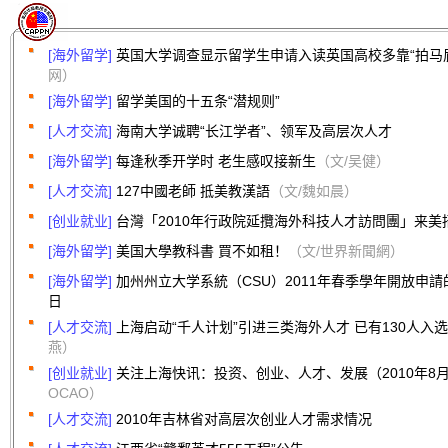
[海外留学]
英国大学调查显示留学生申请入读英国高校多靠“拍马
网）
[海外留学]
留学美国的十五条“潜规则”
[人才交流]
海南大学诚聘“长江学者”、领军及高层次人才
[海外留学]
每逢秋季开学时 老生感叹接新生
（文/吴健）
[人才交流]
127中國老師 抵美教漢語
（文/魏如晨）
[创业就业]
台灣「2010年行政院延攬海外科技人才訪問團」来美招
[海外留学]
美国大學教科書 買不如租！
（文/世界新聞網）
[海外留学]
加州州立大学系統（CSU）2011年春季學年開放申請
日
[人才交流]
上海启动“千人计划”引进三类海外人才 已有130人入
燕）
[创业就业]
关注上海快讯：投资、创业、人才、发展（2010年8
OCAO）
[人才交流]
2010年吉林省对高层次创业人才需求情况