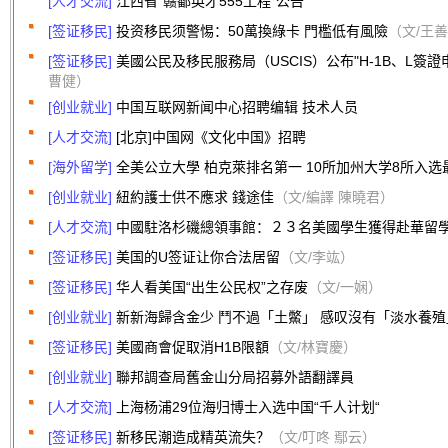
[人才交流]
江西省“赣鄱英才555工程”公告
[签证移民]
投资移民须警惕：50萬換綠卡 門檻低有風險
（文/王
[签证移民]
美國公民及移民服務局（USCIS）公布"H-1B、L簽
曹健）
[创业就业]
中国互联网新闻中心招聘编辑 技术人员
[人才交流]
[北京]中国网《文化中国》招聘
[海外留学]
全美公立大學 柏克萊排名第一 10所加州大学8所入选
[创业就业]
紐約護士供不應求 錢途佳
（文/編譯 陳曉君）
[人才交流]
中國駐洛杉磯總領事館：２３名美國學生獲得赴華留
[签证移民]
美国的U签证让你合法居留
（文/李竑）
[签证移民]
华人看美国“出生公民权”之存废
（文/一娴）
[创业就业]
新新海歸含金少 鬥不過「土鱉」 感叹沒有「淡水養殖
[签证移民]
美國商會促取消H1B限額
（文/林寶慶）
[创业就业]
聯邦調查局舊金山分局招募外語翻譯員
[人才交流]
上海杨浦29位海归博士入选中国“千人计划“
[签证移民]
新移民潮造成精英流失？
（文/叮咚 鄢云）