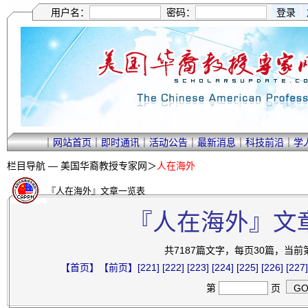
用户名：
密码：
｜
网站首页
｜
即时通讯
｜
活动公告
｜
最新消息
｜
科技前沿
｜
学
栏目导航 —
美国华裔教授专家网
＞
人在海外
『人在海外』文章一览表
『人在海外』文
共7187篇文字，每页30篇，当前第2
【首页】
【前页】
[221]
[222]
[223]
[224]
[225]
[226]
[227]
第
页