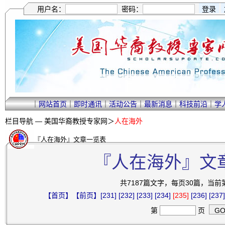
用户名：
密码：
｜
网站首页
｜
即时通讯
｜
活动公告
｜
最新消息
｜
科技前沿
｜
学
栏目导航 —
美国华裔教授专家网
＞
人在海外
『人在海外』文章一览表
『人在海外』文
共7187篇文字，每页30篇，当前第2
【首页】
【前页】
[231]
[232]
[233]
[234]
[235]
[236]
[237]
第
页