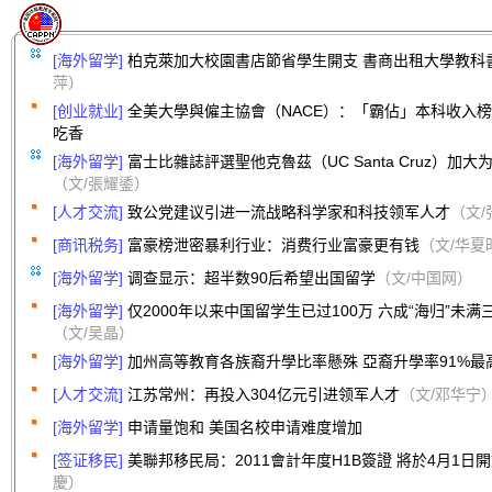
[海外留学]
柏克萊加大校園書店節省學生開支 書商出租大學教科
萍）
[创业就业]
全美大學與僱主協會（NACE）：「霸佔」本科收入榜
吃香
[海外留学]
富士比雜誌評選聖他克魯茲（UC Santa Cruz）加
（文/張耀鋈）
[人才交流]
致公党建议引进一流战略科学家和科技领军人才
（文/
[商讯税务]
富豪榜泄密暴利行业：消费行业富豪更有钱
（文/华夏
[海外留学]
调查显示：超半数90后希望出国留学
（文/中国网）
[海外留学]
仅2000年以来中国留学生已过100万 六成“海归”未满
（文/吴晶）
[海外留学]
加州高等教育各族裔升學比率懸殊 亞裔升學率91%最
[人才交流]
江苏常州：再投入304亿元引进领军人才
（文/邓华宁
[海外留学]
申请量饱和 美国名校申请难度增加
[签证移民]
美聯邦移民局：2011會計年度H1B簽證 將於4月1日
慶）