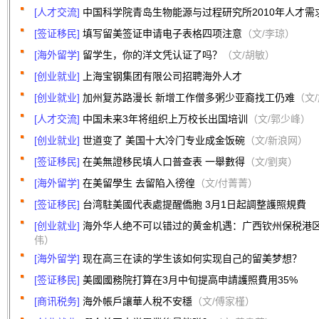
[人才交流]
中国科学院青岛生物能源与过程研究所2010年人才需
[签证移民]
填写留美签证申请电子表格四项注意
（文/李琼）
[海外留学]
留学生，你的洋文凭认证了吗？
（文/胡敏）
[创业就业]
上海宝钢集团有限公司招聘海外人才
[创业就业]
加州复苏路漫长 新增工作僧多粥少亚裔找工仍难
（文
[人才交流]
中国未来3年将组织上万校长出国培训
（文/郭少峰）
[创业就业]
世道变了 美国十大冷门专业成金饭碗
（文/新浪网）
[签证移民]
在美無證移民填人口普查表 一舉數得
（文/劉爽）
[海外留学]
在美留學生 去留陷入徬徨
（文/付菁菁）
[签证移民]
台湾駐美國代表處提醒僑胞 3月1日起調整護照規費
[创业就业]
海外华人绝不可以错过的黄金机遇：广西钦州保税港
伟）
[海外留学]
现在高三在读的学生该如何实现自己的留美梦想？
[签证移民]
美國國務院打算在3月中旬提高申請護照費用35%
[商讯税务]
海外帳戶讓華人稅不安穩
（文/傅家槿）