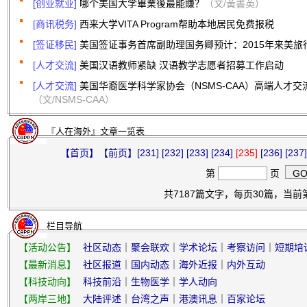
[创业就业]
哪个美国大学畢業後最能賺？
（文/黃書英）
[商讯税务]
西来大学VITA Program帮助本地居民免费报税
[签证移民]
美国签证事务首席副助理国务卿预计：2015年来美
[人才交流]
美国汉语教师紧缺 汉语教学志愿者招募工作启动
[人才交流]
美国华裔医学科学家协会（NSMS-CAA）高端人才交流（
（文/NSMS-CAA）
『人在海外』文章一览表
【首页】
【前页】
[231]
[232]
[233]
[234]
[235]
[236]
[237]
第
页
共7187篇文字，每页30篇，当前第2
栏目导航
【活动公告】
社区动态
｜
聚会联欢
｜
学术论坛
｜
考察访问
｜
短期培
【最新消息】
社区报道
｜
国内动态
｜
海外近报
｜
内外互动
【科技动向】
科技前沿
｜
生物医学
｜
学人动向
【两岸三地】
大陆评述
｜
台湾之声
｜
港澳讯息
｜
百家论坛