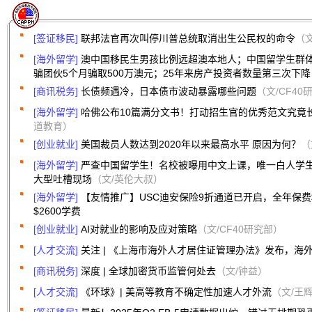
[签证移民]
联邦法官再次叫停川普总统取消出生公民权的命令
（
[海外留学]
澳中国移民生男孩比例远超澳本地人；中国留学生群
骗团伙5个月骗取500万澳元；25年来房产投资者数量第三次下降
[商讯税务]
长债频遇冷，日本债市波动暴露哪些问题
（文/CF40
[海外留学]
哈佛公布10篇满分文书！打动招生官的优秀范文究竟
道教育）
[创业就业]
美国裁员人数达到2020年以来最高水平 原因为何？
（
[海外留学]
严查中国留学生！名校被曝用中文上课，唯一白人学
大型吐槽现场
（文/英伦大叔）
[海外留学]
【友情推广】USC迪安保险9折通道已开启，全年保费$
$2600学费
[创业就业]
AI对就业的影响及应对策略
（文/CF40研究部）
[人才交流]
关注 | 《上海市海外人才居住证管理办法》发布，海
[商讯税务]
深度 | 全球加密货币监管何处去
（文/钟益）
[人才交流]
《环球》| 美高等教育不确定性加速人才外流
（文/王