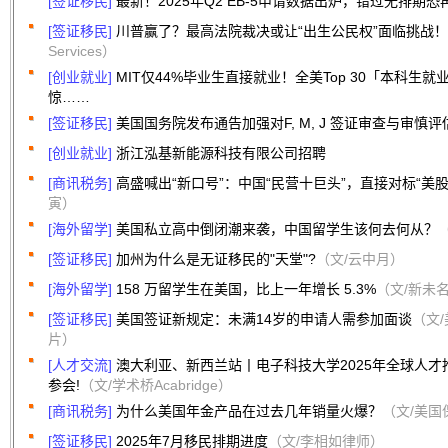
[签证移民]
最新！2025年Q2 EB-5申请数据出炉，错过无排期恐
[签证移民]
川普赢了？最高法院裁决或让“出生公民权”面临挑战！
Services）
[创业就业]
MIT仅44%毕业生直接就业！全美Top 30「本科生
惊……
[签证移民]
美国国务院发布通告加强对F, M, J 签证审查与审慎评
[创业就业]
浙江泓基新能源科技有限公司招聘
[商讯税务]
高盛喊出“新口号”：中国“民营十巨头”，直接对标“美股
寅）
[海外留学]
美国私立高中倒闭潮来袭，中国留学生该何去何从？
[签证移民]
加州为什么是无证移民的"天堂"?
（文/云中月）
[海外留学]
158 万留学生在美国，比上一年增长 5.3%
（文/新未
[签证移民]
美国签证新规定：未满14岁的申请人需参加面谈
（文
片）
[人才交流]
澳大利亚、新西兰站丨电子科技大学2025年全球人
参会!
（文/学术桥Acabridge）
[商讯税务]
为什么美国年金产品在过去几年销量火爆？
（文/美国
[签证移民]
2025年7月移民排期进度
（文/李相如律师）