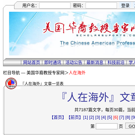
用户名：
密码：
｜
网站首页
｜
即时通讯
｜
活动公告
｜
最新消息
｜
科技前沿
｜
学
栏目导航 —
美国华裔教授专家网
＞
人在海外
『人在海外』文章一览表
『人在海外』文
共7187篇文字，每页30篇，当前第
【首页】
【前页】
[1]
[2]
[3]
[4]
[5]
[6]
[7]
[8]
[9
第
页