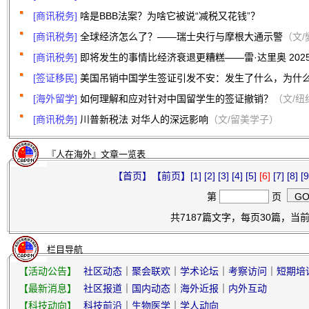
[商讯税务]
啥是BBB法案？为啥它被说“减税又花钱”？
[商讯税务]
全球经济怎么了？——瑞士央行与摩根大通示警
（文/
[商讯税务]
即将发生的事情比经济衰退更糟糕——雷·达里奥 202
[签证移民]
美国吊销中国学生签证引发不安：发生了什么，为什
[海外留学]
如何理解和应对针对中国留学生的签证撤销？
（文/纽
[商讯税务]
川普新税法 对华人的深远影响
（文/留美学子）
『人在海外』文章一览表
【首页】
【前页】
[1]
[2]
[3]
[4]
[5]
[6]
[7]
[8]
[9
第
页
共7187篇文字，每页30篇，当前第
栏目导航
【活动公告】
社区动态
｜
聚会联欢
｜
学术论坛
｜
考察访问
｜
短期培
【最新消息】
社区报道
｜
国内动态
｜
海外近报
｜
内外互动
【科技动向】
科技前沿
｜
生物医学
｜
学人动向