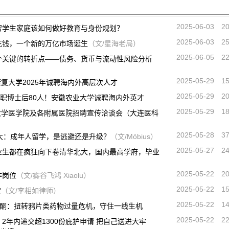
2025-06-03
2
留学生家庭该如何做好教育与身份规划？
2025-06-03
2
花钱，一个新的万亿市场诞生
（文/星海老局）
2025-06-05
2
个关键的转折点——债务、货币与流动性风险分析
2025-05-29
1
康复大学2025年诚聘海内外高层次人才
2025-05-29
2
全职博士后80人！安徽农业大学诚聘海内外英才
2025-05-29
1
头大学医学院及各附属医院招聘宣传洽谈会（大连医科
2025-05-28
3
大：成年人留学，是逃避还是升级？
（文/Möbius）
2025-05-27
2
业⽣都在疯狂向下卷清华北⼤，国内最⾼学府，毕业
2025-05-22
2
作岗位
（文/雾谷飞鸿 Xiaolu）
2025-05-22
1
度
（文/李相如律师）
2025-05-22
1
洛酮：扭转鸦片类药物过量危机，守住一线生机
2025-05-22
2
2年内递交超1300份庇护申请 把自己送进大牢