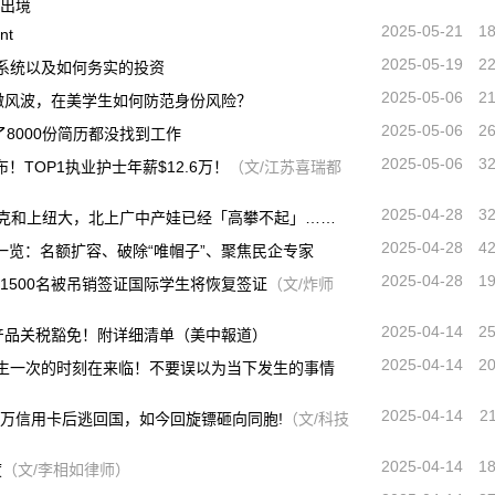
解出境
2025-05-21
1
nt
2025-05-19
2
系统以及如何务实的投资
2025-05-06
2
撤风波，在美学生如何防范身份风险？
2025-05-06
2
了8000份简历都没找到工作
2025-05-06
3
！TOP1执业护士年薪$12.6万！
（文/江苏喜瑞都
2025-04-28
3
杜克和上纽大，北上广中产娃已经「高攀不起」……
2025-04-28
4
化一览：名额扩容、破除“唯帽子”、聚焦民企专家
2025-04-28
1
！1500名被吊销签证国际学生将恢复签证
（文/炸师
2025-04-14
2
产品关税豁免！附详细清单（美中報道）
2025-04-14
2
文：一生一次的时刻在来临！不要误以为当下发生的事情
2025-04-14
2
0万信用卡后逃回国，如今回旋镖砸向同胞!
（文/科技
2025-04-14
1
度
（文/李相如律师）