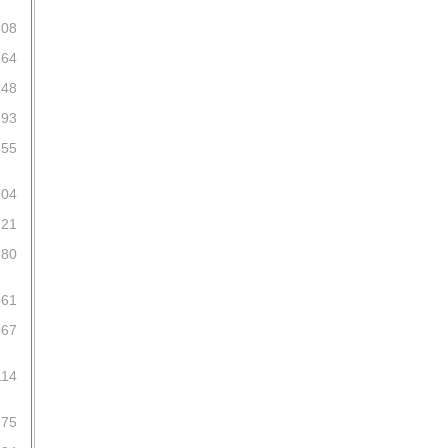
808
264
148
693
255
204
221
980
561
067
114
875