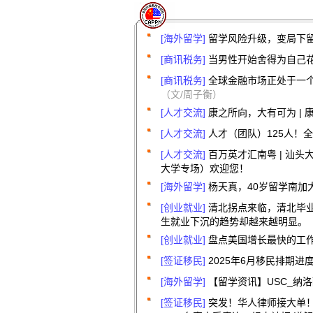
[海外留学]
留学风险升级，变局下
[商讯税务]
当男性开始舍得为自己
[商讯税务]
全球金融市场正处于一
（文/周子衡）
[人才交流]
康之所向，大有可为 | 
[人才交流]
人才（团队）125人！
[人才交流]
百万英才汇南粤 | 汕
大学专场）欢迎您！
[海外留学]
杨天真，40岁留学南加
[创业就业]
清北拐点来临，清北毕
⽣就业下沉的趋势却越来越明显。
[创业就业]
盘点美国增长最快的工
[签证移民]
2025年6月移民排期进
[海外留学]
【留学资讯】USC_纳
[签证移民]
突发！华人律师接大单！