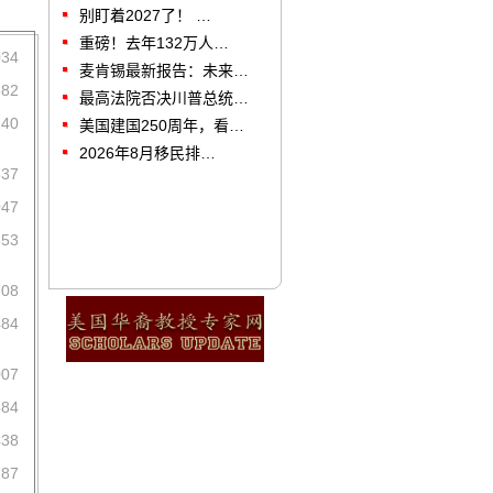
别盯着2027了！ …
重磅！去年132万人…
034
麦肯锡最新报告：未来…
582
最高法院否决川普总统…
240
美国建国250周年，看…
2026年8月移民排…
537
047
853
708
484
007
584
438
287