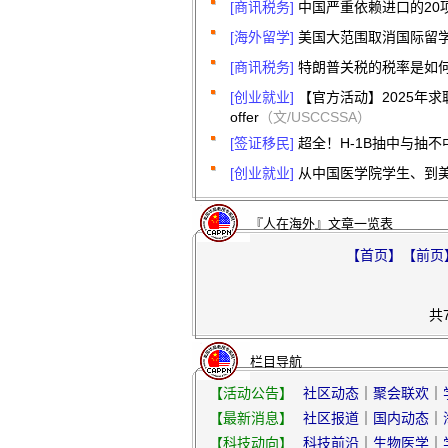
[商讯税务]
中国严重依赖进口的20
[海外留学]
美国大范围取消国际留
[商讯税务]
特朗普关税的税率是如
[创业就业]
【官方活动】2025年求
offer
（文/USCCSSA）
[签证移民]
超全！H-1B抽中与抽
[创业就业]
从中国医学院学生、到
『人在海外』文章一览表
【首页】
【前页
共
栏目导航
【活动公告】
社区动态
｜
聚会联欢
｜
【最新消息】
社区报道
｜
国内动态
｜
【科技动向】
科技前沿
｜
生物医学
｜