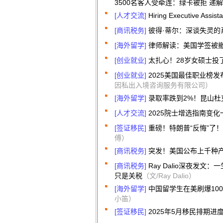
3500名客人受牵连：绿卡被拒 递
[人才交流]
Hiring Executive Assista
[商讯税务]
彼得·蒂尔：深谈失灵的
[海外留学]
律师解读：美国学签被
[创业就业]
太扎心！28岁女硕士投
[创业就业]
2025美国最佳职业榜发布
因私出入境咨询服务有限公司）
[海外留学]
录取率跌到2%！昆山
[人才交流]
2025院士增选指南变
[签证移民]
重磅！特朗普“反悔”了
傅）
[商讯税务]
突发！美国公布上千种
[商讯税务]
Ray Dalio深夜发
只是关税
（文/Ray Dalio）
[海外留学]
中国留学生在美刷爆10
小笛）
[签证移民]
2025年5月移民排期进