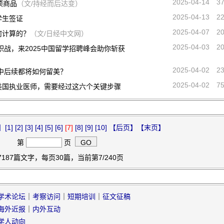
2025-04-14
3
项商品
（文/持经而后达变）
2025-04-13
2
学生签证
2025-04-07
2
何计算的？
（文/日经中文网）
2025-04-03
2
职战，来2025中国留学招聘峰会助你斩获
2025-04-02
2
不中后续都将如何留美？
2025-04-02
7
美国执业医师，需要经过这六个关键步骤
】
[1]
[2]
[3]
[4]
[5]
[6]
[7]
[8]
[9]
[10]
【后页】
【末页】
第
页
7187篇文字，每页30篇，当前第7/240页
学术论坛
｜
考察访问
｜
短期培训
｜
征文征稿
海外近报
｜
内外互动
学人动向