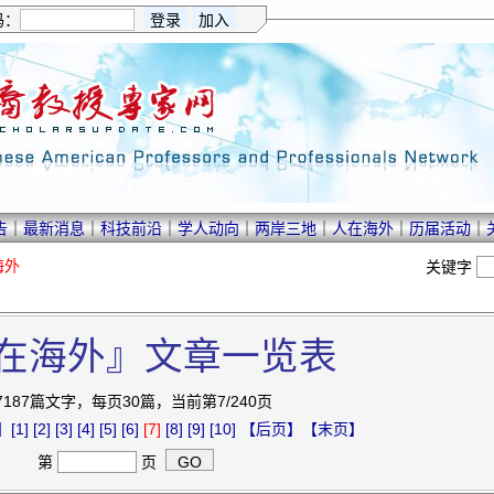
码：
告
｜
最新消息
｜
科技前沿
｜
学人动向
｜
两岸三地
｜
人在海外
｜
历届活动
｜
海外
关键字
在海外』文章一览表
7187篇文字，每页30篇，当前第7/240页
】
[1]
[2]
[3]
[4]
[5]
[6]
[7]
[8]
[9]
[10]
【后页】
【末页】
第
页