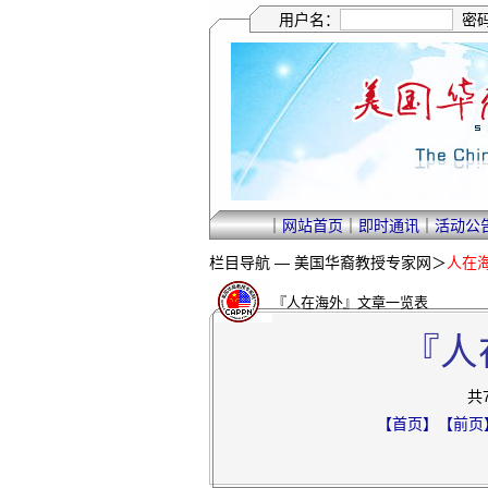
用户名：
密
｜
网站首页
｜
即时通讯
｜
活动公
栏目导航 —
美国华裔教授专家网
＞
人在
『人在海外』文章一览表
『人
共
【首页】
【前页