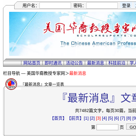
用户名：
密码：
｜
网站首页
｜
即时通讯
｜
活动公告
｜
最新消息
｜
科技前沿
｜
学
栏目导航 —
美国华裔教授专家网
＞
最新消息
『最新消息』文章一览表
『最新消息』文
共7482篇文字，每页30篇，当前第
【首页】
【前页】
[1]
[2]
[3]
[4]
[5]
[6]
[7]
[8]
[9
第
页