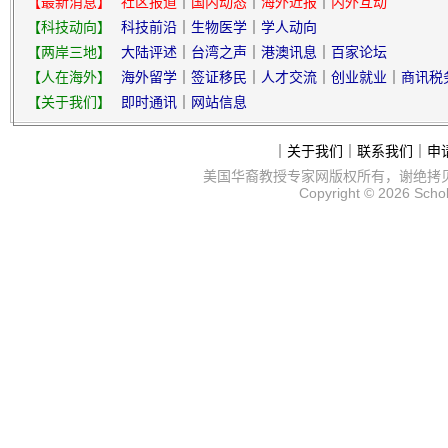
【最新消息】
社区报道
｜
国内动态
｜
海外近报
｜
内外互动
【科技动向】
科技前沿
｜
生物医学
｜
学人动向
【两岸三地】
大陆评述
｜
台湾之声
｜
港澳讯息
｜
百家论坛
【人在海外】
海外留学
｜
签证移民
｜
人才交流
｜
创业就业
｜
商讯税
【关于我们】
即时通讯
｜
网站信息
｜
关于我们
｜
联系我们
｜
申
美国华裔教授专家网
版权所有，谢绝拷
Copyright © 2026
Scho