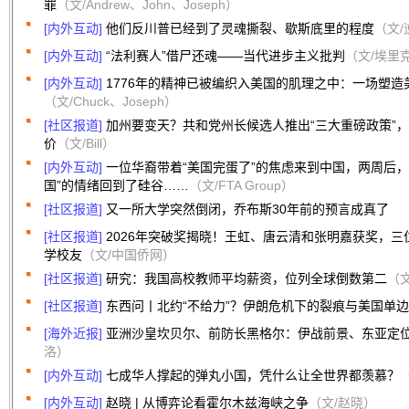
罪
（文/Andrew、John、Joseph）
[内外互动]
他们反川普已经到了灵魂撕裂、歇斯底里的程度
（文
[内外互动]
“法利赛人”借尸还魂——当代进步主义批判
（文/埃里
[内外互动]
1776年的精神已被编织入美国的肌理之中：一场塑造
（文/Chuck、Joseph）
[社区报道]
加州要变天？共和党州长候选人推出“三大重磅政策”
价
（文/Bill）
[内外互动]
一位华裔带着“美国完蛋了”的焦虑来到中国，两周后，
国”的情绪回到了硅谷……
（文/FTA Group）
[社区报道]
又一所大学突然倒闭，乔布斯30年前的预言成真了
[社区报道]
2026年突破奖揭晓！王虹、唐云清和张明嘉获奖，
学校友
（文/中国侨网）
[社区报道]
研究：我国高校教师平均薪资，位列全球倒数第二
（
[社区报道]
东西问丨北约“不给力”？伊朗危机下的裂痕与美国单
[海外近报]
亚洲沙皇坎贝尔、前防长黑格尔：伊战前景、东亚定
洛）
[内外互动]
七成华人撑起的弹丸小国，凭什么让全世界都羡慕？
[内外互动]
赵晓 | 从博弈论看霍尔木兹海峡之争
（文/赵晓）