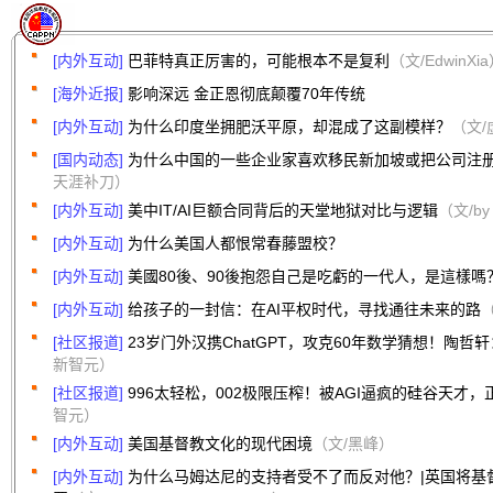
[内外互动]
巴菲特真正厉害的，可能根本不是复利
（文/EdwinXi
[海外近报]
影响深远 金正恩彻底颠覆70年传统
[内外互动]
为什么印度坐拥肥沃平原，却混成了这副模样？
（文
[国内动态]
为什么中国的一些企业家喜欢移民新加坡或把公司注
天涯补刀）
[内外互动]
美中IT/AI巨额合同背后的天堂地狱对比与逻辑
（文/by 
[内外互动]
为什么美国人都恨常春藤盟校？
[内外互动]
美國80後、90後抱怨自己是吃虧的一代人，是這樣嗎
[内外互动]
给孩子的一封信：在AI平权时代，寻找通往未来的路
[社区报道]
23岁门外汉携ChatGPT，攻克60年数学猜想！陶哲
新智元）
[社区报道]
996太轻松，002极限压榨！被AGI逼疯的硅谷天才
智元）
[内外互动]
美国基督教文化的现代困境
（文/黑峰）
[内外互动]
为什么马姆达尼的支持者受不了而反对他？|英国将基