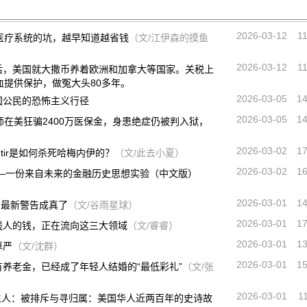
2026-03-12
1
医疗系统的坑，越早知道越省钱
（文/江伊森的摸鱼
2026-03-12
1
后，美国就大撒币养着欧洲和加拿大等国家。关税上
提供保护，做冤大头80多年。
2026-03-05
1
国公民的恐怖主义行径
2026-03-05
1
师在美狂骗2400万医保金，身患绝症仍被判入狱，
）
2026-03-02
1
antir是如何杀死哈梅内伊的？
（文/此去小夏）
2026-03-02
1
——一份来自未来的金融历史思想实验（中文版）
2026-03-01
1
的最新警告成真了
（文/谷雨星球）
2026-03-01
1
钱人的钱，正在流向这三大领域
（文/睿睿）
2026-03-01
1
尊严
（文/沈群）
2026-03-01
1
养老金，已经成了年轻人结婚的“最低彩礼”
（文/张
2026-03-01
1
陌生人：被排斥与寻归属：美国华人近两百年的史诗故