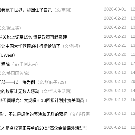
2026-03-01
1
国卷赢了世界，却困住了自己
（文/商闻）
2026-02-23
1
2026-02-23
1
（文/崔立德）
2026-02-23
1
球关税上调至15% 贸易政策再趋强硬
2026-02-21
1
些让中国大学登顶的排行榜给骗了
（文/有槽）
2026-02-20
1
st（UWest）
2026-02-12
1
工程院
（文/千创未来）
2026-02-12
1
（文/美国国务院）
2026-02-12
2
干部——以上海为例
（文/张麻子729）
2026-02-12
1
她的故事让无数人感动
（文/华人生活网）
2026-02-12
1
印度帮派丑闻曝光：大规模H-1B回扣计划排挤美国员工
2026-02-12
1
码”，不过是虚伪的表演和无耻的双标
（文/逆行斋
2026-02-12
1
才是名校真正买单的20类“高含金量课外活动”！