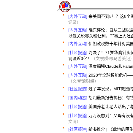
[内外互动]
来美国不到5年？这8个
记录）
[内外互动]
晓东评论：自从二战以
以低关税零关税让利，军事上大吐血
[内外互动]
伊朗政权数十年针对美
[社区报道]
判决了！71岁华裔针灸
罚没近3亿！
（文/劈柴喂马游美记
[内外互动]
深度揭秘Claude和Pal
[内外互动]
2028年全球智能危机
（文/新浪财经）
[社区报道]
过了年发现，MIT教授
[国内动态]
胡润最新报告揭秘：有
[社区报道]
美国养老让老人活出了
[社区报道]
万万没想到：父母有没有
文澜）
[社区报道]
新书推介 | 《此地的