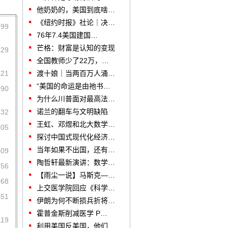
他奶奶的，美国到底啥…
《纽约时报》社论｜决…
199
76年7.4美国建国…
芒格：财富是认知的变现
129
全国教师少了22万，…
421
渡十娘｜当两百万人涌…
“美国的命运是由祂书…
490
为什么川普面对最高法…
诺兰的翻车与文明缺陷
732
王虹、邓煜和北大数学…
605
探讨中国式现代化经济…
当年如果不出国，还有…
409
陶哲轩最新演讲：数学…
756
【雨尘一说】马斯克—…
368
上交医学院回应《科学…
551
伊朗为何不断损兵折将…
霍普金斯削减医学 P…
119
利用美国反美国，他们…