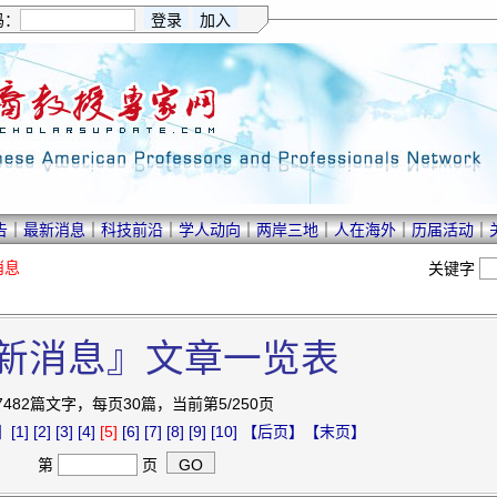
码：
告
｜
最新消息
｜
科技前沿
｜
学人动向
｜
两岸三地
｜
人在海外
｜
历届活动
｜
消息
关键字
新消息』文章一览表
7482篇文字，每页30篇，当前第5/250页
】
[1]
[2]
[3]
[4]
[5]
[6]
[7]
[8]
[9]
[10]
【后页】
【末页】
第
页