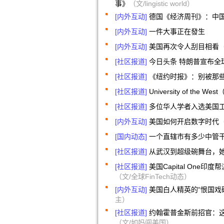
事》
（文/lingistic world）
[内外互动]
德国《经济周刊》：中
[内外互动]
一件大事正在發生
[内外互动]
美国再次令人刮目相看
[社区报道]
今日头条 特朗普宣布全
[社区报道]
《纽约时报》：别被那
[社区报道]
University of the We
[社区报道]
多位华人学者入选美国
[内外互动]
美国如何开启数字时代
[国内动态]
一个直辖市有多少中管
[社区报道]
从武汉到超级碗舞台，
[社区报道]
美国Capital One
（文/全球FinTech动态）
[内外互动]
美国白人精英的“恨国戏
主）
[社区报道]
约翰霍普金斯前招官：这
（文/如妈闯美国）