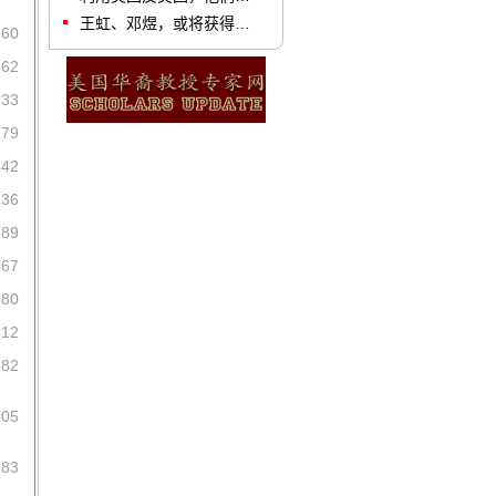
王虹、邓煜，或将获得…
260
362
333
279
342
136
789
467
980
412
582
305
283