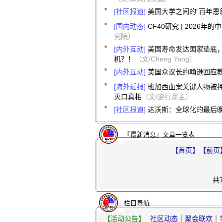
[社区报道]
美国大学之间的“百年恩
[国内动态]
CF40研究 | 202
究院）
[内外互动]
美国寿命发达国家垫底
机？！
（文/Cheng Yang）
[内外互动]
美国众议长约翰逊回应
[海外近报]
班加西血案关键人物被
灭口真相
（文/逆行斋主）
[社区报道]
达沃斯：全球化的最后
『最新消息』文章一览表
【首页】
【前页
共
栏目导航
【活动公告】
社区动态
｜
聚会联欢
｜