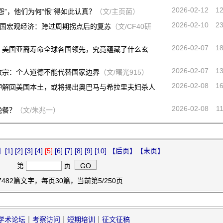
2026-02-12
1
怨”，他们为何“恨”得如此认真？
（文/主页菌）
2026-02-10
2
6年的中国宏观经济：跨过周期拐点后的复苏
（文/CF40研
2026-02-07
1
，美国亚裔寿命全球各国领先，究竟蕴藏了什么玄
2026-02-07
1
教宗：个人道德不能代替国家边界
（文/曙光915）
2026-02-08
1
押解回美国本土，或将揭出奥巴马与希拉里夫妇杀人
2026-02-08
1
晚餐？
（文/朱兆一）
】
[1]
[2]
[3]
[4]
[5]
[6]
[7]
[8]
[9]
[10]
【后页】
【末页】
第
页
7482篇文字，每页30篇，当前第5/250页
学术论坛
｜
考察访问
｜
短期培训
｜
征文征稿