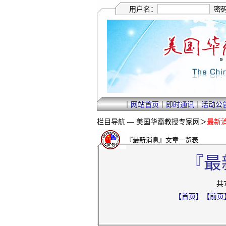
用户名：
密
｜
网站首页
｜
即时通讯
｜
活动公
栏目导航 —
美国华裔教授专家网
＞
最新
『最新消息』文章一览表
『最
共
【首页】
【前页