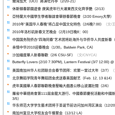
爾灣加大（UCI）將演牡丹亭（2/20-21）
休斯頓春節園遊會 庚寅虎年行大運東西文化齊爭艷（2/13）
亞特蘭大中國學生學者聯誼會舉辦春節晚會（2/20 Emory大學）
2010年“美国华人春晚”将凸显中国文化特色（2/6晚7:00）
（文/
2010年洛杉矶新春文艺晚会（2月19日晚8：00）
中国国务院侨办“四海同春”艺术团将赴海外与华侨华人共度新春（2/1
亲情中华2010迎春晚会（1/30，Baldwin Park, CA）
沙加緬度華人新春聯歡（2/6 CSU-SF）
（文/CNYCA）
Butterfly Lovers (2/10 7:30PM), Lantern Festival (3/7 12:00) 
美国南加州华人社团联合会春节团拜：欢聚一堂过大年（2/7）
（
北京舞蹈学院青年舞蹈团金虎送春美国献艺（Feb. 12, 13 &14）
虎年美國華人春節聯歡晚會壓軸大戲愚公移山波瀾壯闊（2/6）
羅省中華總商會第111屆金龍大游行、中國春節慶祝活動和中國新年
3/5）
华东师范大学学生藝术团将于圣诞节前访问加州湾区演出（12/2
南加州复旦大学校友会午餐聚会（12/12 LA）