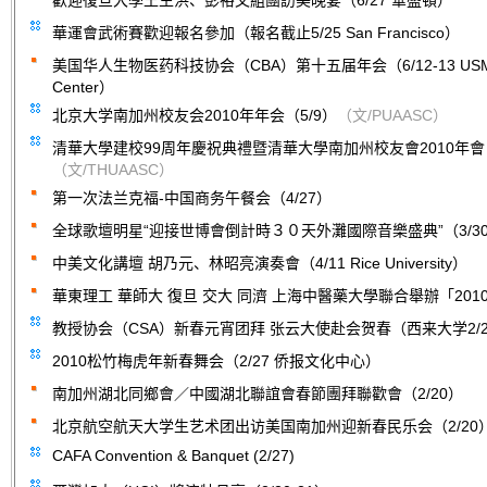
歡迎復旦大學王生洪、彭裕文組團訪美晚宴（6/27 華盛頓）
華運會武術賽歡迎報名參加（報名截止5/25 San Francisco）
美国华人生物医药科技协会（CBA）第十五届年会（6/12-13 USM Sh
Center）
北京大学南加州校友会2010年年会（5/9）
（文/PUAASC）
清華大學建校99周年慶祝典禮暨清華大學南加州校友會2010年會（
（文/THUAASC）
第一次法兰克福-中国商务午餐会（4/27）
全球歌壇明星“迎接世博會倒計時３０天外灘國際音樂盛典”（3/3
中美文化講壇 胡乃元、林昭亮演奏會（4/11 Rice University）
華東理工 華師大 復旦 交大 同濟 上海中醫藥大學聯合舉辦「2010
教授协会（CSA）新春元宵团拜 张云大使赴会贺春（西来大学2/2
2010松竹梅虎年新春舞会（2/27 侨报文化中心）
南加州湖北同鄉會／中國湖北聯誼會春節團拜聯歡會（2/20）
北京航空航天大学生艺术团出访美国南加州迎新春民乐会（2/20
CAFA Convention & Banquet (2/27)