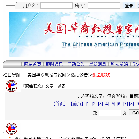
用户名：
密码：
｜
网站首页
｜
即时通讯
｜
活动公告
｜
最新消息
｜
科技前沿
｜
学
栏目导航 —
美国华裔教授专家网
＞
活动公告
＞
聚会联欢
『聚会联欢』文章一览表
共305篇文字，每页30篇，当前第
【首页】
【前页】
[1]
[2]
[3]
[4]
[5]
[6]
[7]
[8]
[9
第
页