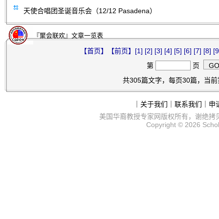
天使合唱团圣诞音乐会（12/12 Pasadena）
『聚会联欢』文章一览表
【首页】
【前页】
[1]
[2]
[3]
[4]
[5]
[6]
[7]
[8]
[9
第
页
共305篇文字，每页30篇，当前第
｜
关于我们
｜
联系我们
｜
申
美国华裔教授专家网
版权所有，谢绝拷
Copyright © 2026
Scho