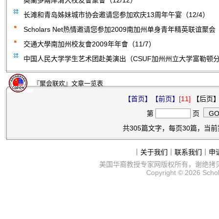
奧蘭多兩岸清大校友會聚會（12/12）
长滩和青岛姊妹城市协会邀请您参加欢庆13周年午宴（12/4）
Scholars Net热情邀请您参加2009南加州单身青年精英联谊聚会（
交通大學南加州校友會2009年年會（11/7）
中国人民大学学生艺术团赴美演出（CSUF加州州立大学富勒顿分校
『聚会联欢』文章一览表
【首页】
【前页】
[11]
【后页】
第
页
共305篇文字，每页30篇，当前第
｜
关于我们
｜
联系我们
｜
申
美国华裔教授专家网
版权所有，谢绝拷
Copyright © 2026
Scho