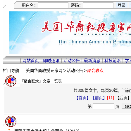
用户名：
密码：
｜
网站首页
｜
即时通讯
｜
活动公告
｜
最新消息
｜
科技前沿
｜
学
栏目导航 —
美国华裔教授专家网
＞
活动公告
＞
聚会联欢
『聚会联欢』文章一览表
共305篇文字，每页30篇，当前第
【首页】
【前页】
[11]
【后页】
第
页