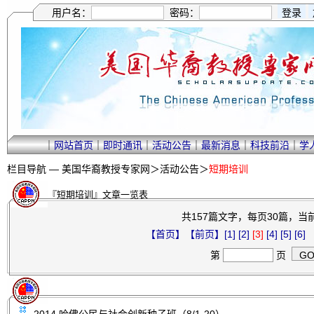
用户名：
密码：
｜
网站首页
｜
即时通讯
｜
活动公告
｜
最新消息
｜
科技前沿
｜
学
栏目导航 —
美国华裔教授专家网
＞
活动公告
＞
短期培训
『短期培训』文章一览表
共157篇文字，每页30篇，当前
【首页】
【前页】
[1]
[2]
[3]
[4]
[5]
[6]
第
页