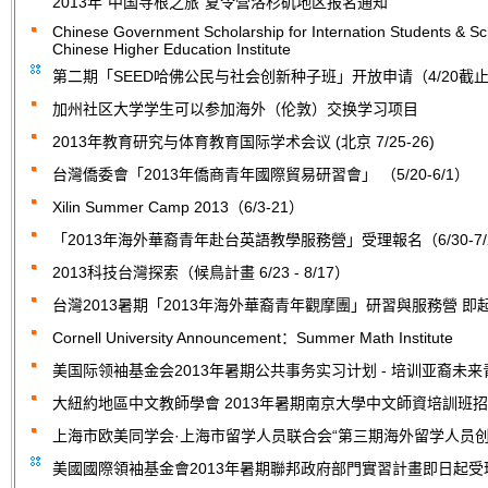
2013年“中国寻根之旅”夏令营洛杉矶地区报名通知
Chinese Government Scholarship for Internation Students & Sch
Chinese Higher Education Institute
第二期「SEED哈佛公民与社会创新种子班」开放申请（4/20截
加州社区大学学生可以参加海外（伦敦）交换学习项目
2013年教育研究与体育教育国际学术会议 (北京 7/25-26)
台灣僑委會「2013年僑商青年國際貿易研習會」 （5/20-6/1）
Xilin Summer Camp 2013（6/3-21）
「2013年海外華裔青年赴台英語教學服務營」受理報名（6/30-7/
2013科技台灣探索（候鳥計畫 6/23 - 8/17）
台灣2013暑期「2013年海外華裔青年觀摩團」研習與服務營 即
Cornell University Announcement：Summer Math Institute
美国际领袖基金会2013年暑期公共事务实习计划 - 培训亚裔未
大紐約地區中文教師學會 2013年暑期南京大學中文師資培訓班
上海市欧美同学会·上海市留学人员联合会“第三期海外留学人员创
美國國際領袖基金會2013年暑期聯邦政府部門實習計畫即日起受