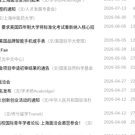
者上海面洽会预约起来
（文/学术桥Acabridge ）
2026-07-13
课题的通知
（文/人才发展专委会）
2026-06-30
文/上海中医药大学）
2026-06-05
1
） 要求美国四年制大学将标准化考试重新纳入核心招
2026-06-05
1
取美国品牌智能手机或手表
（文/美国驻华大使馆）
2026-05-28
1
Fair
2026-05-05
2
芝北中文中心）
2026-05-05
2
基金项目申请初审结果的通告
（文/国家自然科学基金
2026-04-27
2
面洽会
2026-04-27
2
名发布
（文/学术桥Acabridge）
2026-04-12
2
学生创新创业活动的通知
（文/中华人民共和国驻洛杉
2026-04-12
2
！
（文/传兮留学Transit）
2026-04-08
2
国高校国际青年学者论坛·上海面洽会邀您参会！
（文/