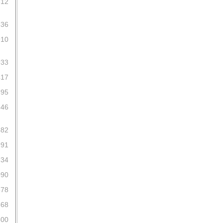
612
836
910
933
417
895
746
582
991
734
090
578
668
500