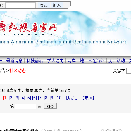
码：
告
｜
最新消息
｜
科技前沿
｜
学人动向
｜
两岸三地
｜
人在海外
｜
历届活动
｜
公告
＞
社区动态
关键字
1688篇文字，每页30篇，当前第1/57页
】
[1]
[2]
[3]
[4]
[5]
[6]
[7]
[8]
[9]
[10]
【后页】
【末页】
第
页
2026-08-02