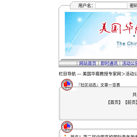
用户名：
密
｜
网站首页
｜
即时通讯
｜
活动公
栏目导航 —
美国华裔教授专家网
＞
活动
『社区动态』文章一览表
共
【首页】【前页