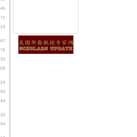
446
771
324
367
578
733
109
224
294
544
733
594