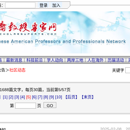
码：
告
｜
最新消息
｜
科技前沿
｜
学人动向
｜
两岸三地
｜
人在海外
｜
历届活动
｜
公告
＞
社区动态
关键字
1688篇文字，每页30篇，当前第5/57页
】
[1]
[2]
[3]
[4]
[5]
[6]
[7]
[8]
[9]
[10]
【后页】
【末页】
第
页
2025-02-08
2