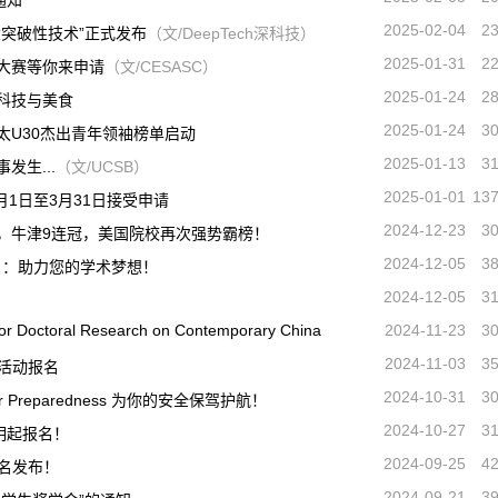
通知
2025-02-04
2
大突破性技术”正式发布
（文/DeepTech深科技）
2025-01-31
2
文大赛等你来申请
（文/CESASC）
2025-01-24
2
，科技与美食
2025-01-24
3
太U30杰出青年领袖榜单启动
2025-01-13
3
发生...
（文/UCSB）
2025-01-01
13
1月1日至3月31日接受申请
2024-12-23
3
布，牛津9连冠，美国院校再次强势霸榜！
2024-12-05
3
项目：助力您的学术梦想！
2024-12-05
3
for Doctoral Research on Contemporary China
2024-11-23
3
2024-11-03
3
影活动报名
2024-10-31
3
hooter Preparedness 为你的安全保驾护航！
2024-10-27
3
明起报名！
2024-09-25
4
学排名发布！
2024-09-21
3