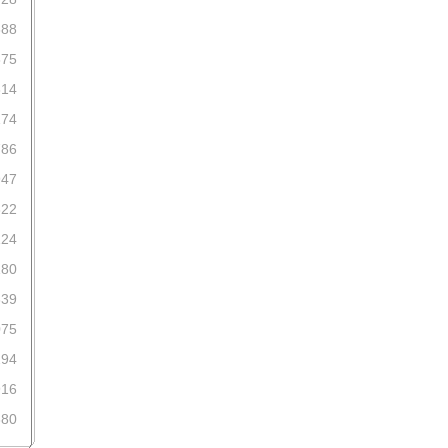
688
875
814
174
786
947
322
124
180
339
075
294
916
380