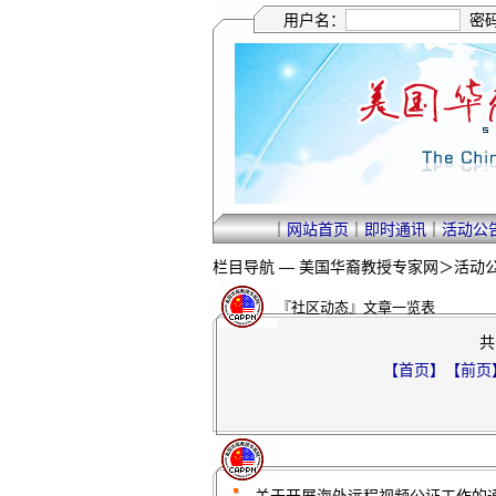
用户名：
密
｜
网站首页
｜
即时通讯
｜
活动公
栏目导航 —
美国华裔教授专家网
＞
活动
『社区动态』文章一览表
共
【首页】
【前页