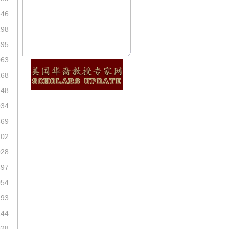
346
298
895
063
168
748
034
869
102
028
597
054
193
244
928