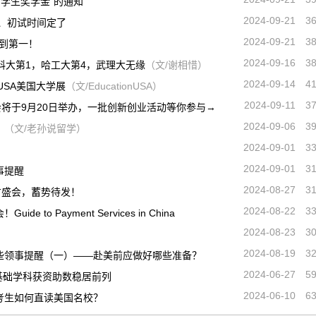
留学生奖学金”的通知
2024-09-21
3
间、初试时间定了
2024-09-21
3
到第一！
2024-09-16
3
科大第1，哈工大第4，武理大无缘
（文/谢相惜）
2024-09-14
4
nUSA美国大学展
（文/EducationUSA）
2024-09-11
3
会将于9月20日举办，一批创新创业活动等你参与→
2024-09-06
3
！
（文/老孙说留学）
2024-09-01
3
2024-09-01
3
事提醒
2024-08-27
3
才盛会，蓄势待发！
2024-08-22
3
to Payment Services in China
2024-08-23
3
2024-08-19
3
些领事提醒（一）——赴美前应做好哪些准备？
2024-06-27
5
，基础学科获资助数稳居前列
2024-06-10
6
考生如何直读美国名校？