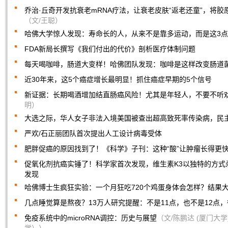
乔治·丘奇开发抗衰老mRNA疗法，让衰老皮肤“返老还童”，将胶
（文/王聪）
哈佛大学惊人发现：寿命长的人，从来不是靠多运动，而是这3点
FDA新局长撰写《我们付出的代价》剖析医疗体制问题
每天喝咖啡，肠道大变样！哈佛团队发现：咖啡是这样改变肠道
近30年来，这5个癌症增长最明显！抓住癌症早期的5个信号
新证据：长期喝酒增加结直肠癌风险！尤其是年轻人，不要不听
明）
大选之际，华人女子非法入境美国被查出超高致死率传染病，民
严欢/石正丽团队首次提出人工设计病毒受体
肥胖促癌的原因找到了！《科学》子刊：这种“酸”让肿瘤长得更
促氧化剂抗癌实锤了！科学家首次发现，维生素K3以独特的方式
发现
哈佛博士生疯狂实验：一个月狂吃720个鸡蛋身体会怎样？结果
几点睡觉算是熬夜？13万人研究提醒：不是11点，也不是12点
免疫系统中的microRNA调控：历史与展望
（文/陈鹏达 (厦门大学