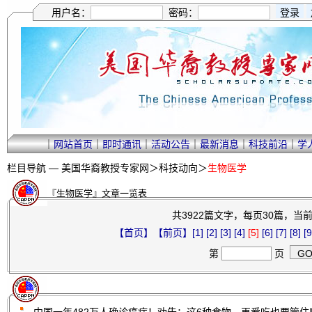
用户名：
密码：
｜
网站首页
｜
即时通讯
｜
活动公告
｜
最新消息
｜
科技前沿
｜
学
栏目导航 —
美国华裔教授专家网
＞
科技动向
＞
生物医学
『生物医学』文章一览表
共3922篇文字，每页30篇，当前第
【首页】
【前页】
[1]
[2]
[3]
[4]
[5]
[6]
[7]
[8]
[9
第
页