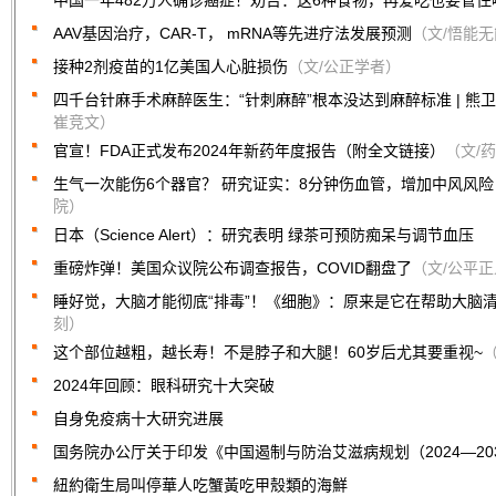
中国一年482万人确诊癌症！劝告：这6种食物，再爱吃也要管住
AAV基因治疗，CAR-T， mRNA等先进疗法发展预测
（文/悟能
接种2剂疫苗的1亿美国人心脏损伤
（文/公正学者）
四千台针麻手术麻醉医生：“针刺麻醉”根本没达到麻醉标准 | 熊
崔竞文）
官宣！FDA正式发布2024年新药年度报告（附全文链接）
（文/
生气一次能伤6个器官？ 研究证实：8分钟伤血管，增加中风风险
院）
日本（Science Alert）：研究表明 绿茶可预防痴呆与调节血压
重磅炸弹！美国众议院公布调查报告，COVID翻盘了
（文/公平
睡好觉，大脑才能彻底“排毒”！《细胞》：原来是它在帮助大脑
刻）
这个部位越粗，越长寿！不是脖子和大腿！60岁后尤其要重视~
2024年回顾：眼科研究十大突破
自身免疫病十大研究进展
国务院办公厅关于印发《中国遏制与防治艾滋病规划（2024—20
紐約衛生局叫停華人吃蟹黃吃甲殼類的海鮮