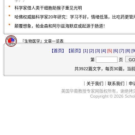
学））
科学家借人类干细胞助猴子重见光明
哈佛权威脑科学家20年研究：学习不好，情绪低落，比吃药更管
颠覆想象，帕金森和阿尔兹海默症或起源于肠道！
『生物医学』文章一览表
【首页】
【前页】
[1]
[2]
[3]
[4]
[5]
[6]
[7]
[8]
[9
第
页
共3922篇文字，每页30篇，当前第
｜
关于我们
｜
联系我们
｜
申
美国华裔教授专家网
版权所有，谢绝拷
Copyright © 2026
Scho