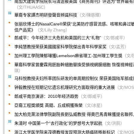
南加大建筑学院院长马清运被美国《商务周刊》评选为“世界最有
（文/THUAASC）
華裔专家譚杰明研發聲音辨識科技
（文/陳慈輝）
张丽欣博士的NasalCare®荣获“北美防疗感冒流感、咳嗽和鼻过
佳产品奖》
（文/Lilly Zhang）
郎咸平：今年经济三大危机和美国的三大“礼物”
（文/郎咸平）
李純慧教授荣获美國國家科學院傑出青年科學家奖
（文/孟芳）
加州理工學院陳郁璿獲Lemelson麻省理工-加州理工學生獎
（文/
華裔科學家曾慶霖用胚胎幹細胞替換受損視網膜細胞 恢復視神經
琪）
马科悦教授夫妇所率团队研发的单周期控制仪 荣获美国陆军部成
钟毅教授在短期记忆遗忘机理研究方面取得的重大进展
（文/MO
郎咸平南京演讲：2010年经济趋势
（文/郎咸平）
亞裔工程獎頒獎 高錕、丘成桐獲殊榮
（文/冰星）
加大柏克萊法律學院副院長劉弘威教授 得奧巴馬青睞獲提名聯邦
朱清时 中国第一个“去行政化”的梦想号大学起航
（文/洪鹄）
浙江大学医学院来茂德教授发现预测大肠癌转移新标记
（文/MO