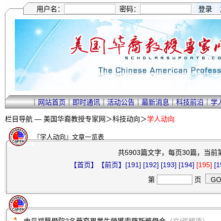
用户名：
密码：
｜
网站首页
｜
即时通讯
｜
活动公告
｜
最新消息
｜
科技前沿
｜
学
栏目导航 —
美国华裔教授专家网
＞
科技动向
＞
学人动向
『学人动向』文章一览表
共5903篇文字，每页30篇，当前第1
【首页】
【前页】
[191]
[192]
[193]
[194]
[195]
[1
第
页