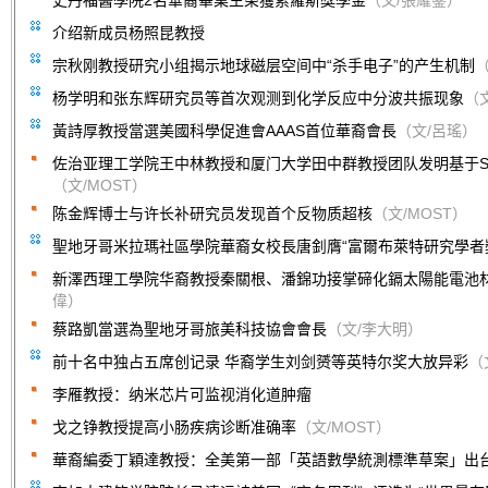
史丹福醫學院2名華裔畢業生榮獲索羅斯獎學金
（文/張耀鋈）
介绍新成员杨照昆教授
宗秋刚教授研究小组揭示地球磁层空间中“杀手电子”的产生机制
（
杨学明和张东辉研究员等首次观测到化学反应中分波共振现象
（文
黃詩厚教授當選美國科學促進會AAAS首位華裔會長
（文/呂瑤）
佐治亚理工学院王中林教授和厦门大学田中群教授团队发明基于S
（文/MOST）
陈金辉博士与许长补研究员发现首个反物质超核
（文/MOST）
聖地牙哥米拉瑪社區學院華裔女校長唐釗膺“富爾布萊特研究學者
新澤西理工學院华裔教授秦關根、潘錦功接掌碲化鎘太陽能電池
偉）
蔡路凱當選為聖地牙哥旅美科技協會會長
（文/李大明）
前十名中独占五席创记录 华裔学生刘剑赟等英特尔奖大放异彩
（
李雁教授：纳米芯片可监视消化道肿瘤
戈之铮教授提高小肠疾病诊断准确率
（文/MOST）
華裔編委丁穎達教授：全美第一部「英語數學統測標準草案」出