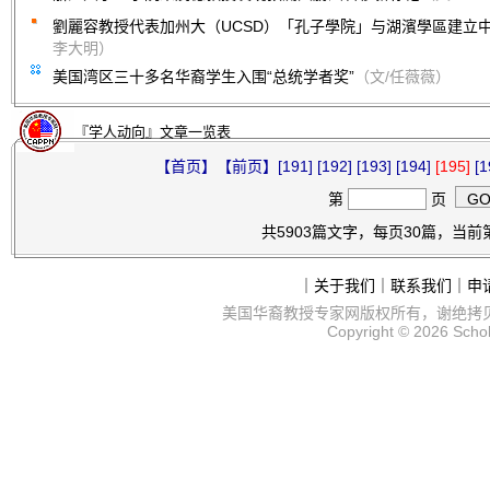
劉麗容教授代表加州大（UCSD）「孔子學院」与湖濱學區建立
李大明）
美国湾区三十多名华裔学生入围“总统学者奖”
（文/任薇薇）
『学人动向』文章一览表
【首页】
【前页】
[191]
[192]
[193]
[194]
[195]
[1
第
页
共5903篇文字，每页30篇，当前第1
｜
关于我们
｜
联系我们
｜
申
美国华裔教授专家网
版权所有，谢绝拷
Copyright © 2026
Scho