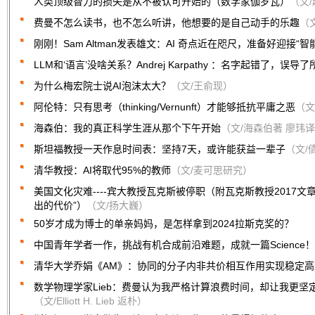
人类顶级智力的损失是从不被认可开始的（数学家伽罗瓦）
（文
费曼不怎么读书，也不怎么听讲，他想要的是自己动手的乐趣
（
刚刚！Sam Altman发表雄文：AI 奇点近在咫尺，准备好迎接“智
LLM和‘语言’没啥关系？Andrej Karpathy ：名字起错了，误导
为什么梅宏院士说AI泡沫太大？
（文/王俞现）
阿伦特：只有思考（thinking/Vernunft）才能够抵抗平庸之恶
（文
海森伯：我的真正科学生涯从那个下午开始
（文/海森伯著 廖玮
斯坦福教授一天作息时间表：坚持7天，或许能获益一辈子
（文/倩
清华教授：AI将取代95%的教师
（文/麦可思研究）
美国文化灾难----宾大教授瓦克斯被停职（附瓦克斯教授2017文
出的代价”）
（文/扬大巍）
50岁才成为博士的单亲妈妈，是怎样拿到2024拉斯克奖的？
中国青年学者一作，挑战有机合成前沿难题，成就一篇Science！
清华大学乔娟《AM》：协同的分子内非共价相互作用实现稳定高效
数学物理学家Lieb：费曼认为我严格计算浪费时间，却让我更坚
（文/Elliott H. Lieb 返朴）