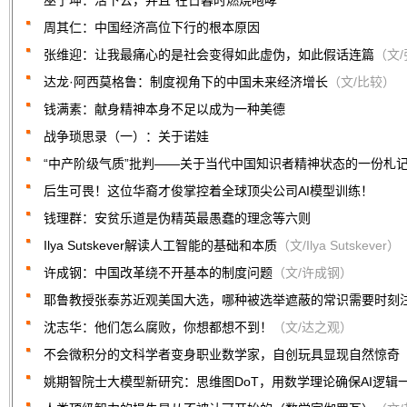
巫宁坤：活下去，并且“在日暮时燃烧咆哮”
周其仁：中国经济高位下行的根本原因
张维迎：让我最痛心的是社会变得如此虚伪，如此假话连篇
（文
达龙·阿西莫格鲁：制度视角下的中国未来经济增长
（文/比较）
钱满素：献身精神本身不足以成为一种美德
战争琐思录（一）：关于诺娃
​“中产阶级气质”批判——关于当代中国知识者精神状态的一份札
后生可畏！这位华裔才俊掌控着全球顶尖公司AI模型训练！
钱理群：安贫乐道是伪精英最愚蠢的理念等六则
Ilya Sutskever解读人工智能的基础和本质
（文/Ilya Sutskever）
许成钢：中国改革绕不开基本的制度问题
（文/许成钢）
耶鲁教授张泰苏近观美国大选，哪种被选举遮蔽的常识需要时刻注意？U.S
沈志华：他们怎么腐败，你想都想不到！
（文/达之观）
不会微积分的文科学者变身职业数学家，自创玩具显现自然惊奇
姚期智院士大模型新研究：思维图DoT，用数学理论确保AI逻辑