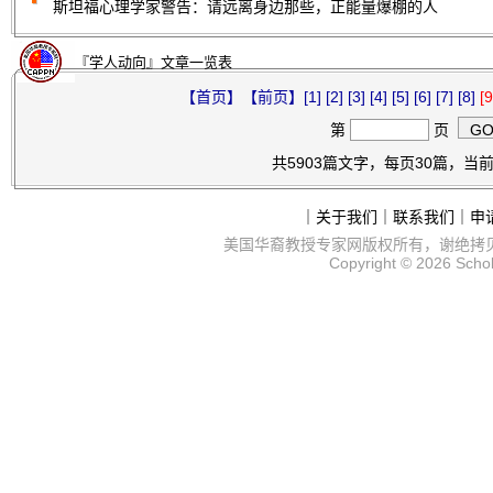
斯坦福心理学家警告：请远离身边那些，正能量爆棚的人
『学人动向』文章一览表
【首页】
【前页】
[1]
[2]
[3]
[4]
[5]
[6]
[7]
[8]
[9
第
页
共5903篇文字，每页30篇，当前第
｜
关于我们
｜
联系我们
｜
申
美国华裔教授专家网
版权所有，谢绝拷
Copyright © 2026
Scho