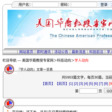
用户名：
密码：
｜
网站首页
｜
即时通讯
｜
活动公告
｜
最新消息
｜
科技前沿
｜
学
栏目导航 —
美国华裔教授专家网
＞
科技动向
＞
学人动向
『学人动向』文章一览表
共5903篇文字，每页30篇，当前第
【首页】
【前页】
[1]
[2]
[3]
[4]
[5]
[6]
[7]
[8]
[9
第
页