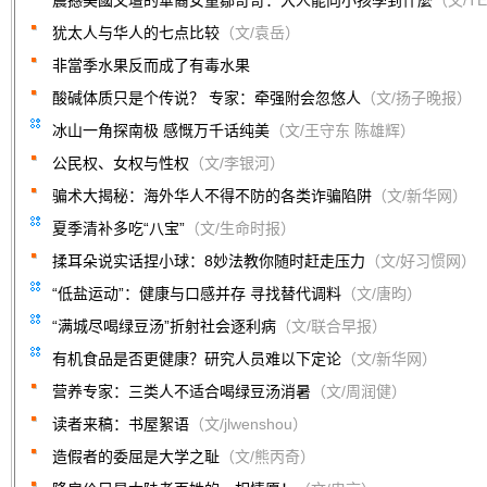
震撼美國文壇的華裔女童鄒奇奇：大人能向小孩學到什麼
（文/T
犹太人与华人的七点比较
（文/袁岳）
非當季水果反而成了有毒水果
酸碱体质只是个传说？ 专家：牵强附会忽悠人
（文/扬子晚报）
冰山一角探南极 感慨万千话纯美
（文/王守东 陈雄辉）
公民权、女权与性权
（文/李银河）
骗术大揭秘：海外华人不得不防的各类诈骗陷阱
（文/新华网）
夏季清补多吃“八宝”
（文/生命时报）
揉耳朵说实话捏小球：8妙法教你随时赶走压力
（文/好习惯网）
“低盐运动”：健康与口感并存 寻找替代调料
（文/唐昀）
“满城尽喝绿豆汤”折射社会逐利病
（文/联合早报）
有机食品是否更健康？研究人员难以下定论
（文/新华网）
营养专家：三类人不适合喝绿豆汤消暑
（文/周润健）
读者来稿：书屋絮语
（文/jlwenshou）
造假者的委屈是大学之耻
（文/熊丙奇）