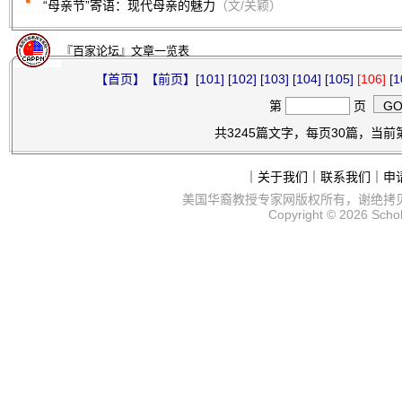
“母亲节”寄语：现代母亲的魅力
（文/关颖）
『百家论坛』文章一览表
【首页】
【前页】
[101]
[102]
[103]
[104]
[105]
[106]
[1
第
页
共3245篇文字，每页30篇，当前第1
｜
关于我们
｜
联系我们
｜
申
美国华裔教授专家网
版权所有，谢绝拷
Copyright © 2026
Scho