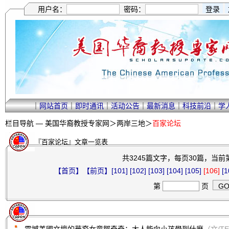
用户名：
密码：
｜
网站首页
｜
即时通讯
｜
活动公告
｜
最新消息
｜
科技前沿
｜
学
栏目导航 —
美国华裔教授专家网
＞
两岸三地
＞
百家论坛
『百家论坛』文章一览表
共3245篇文字，每页30篇，当前第1
【首页】
【前页】
[101]
[102]
[103]
[104]
[105]
[106]
[1
第
页