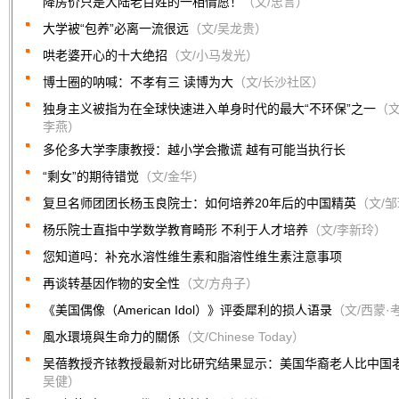
降房价只是大陆老百姓的一相情愿！
（文/忠言）
大学被“包养”必离一流很远
（文/吴龙贵）
哄老婆开心的十大绝招
（文/小马发光）
博士圈的呐喊：不孝有三 读博为大
（文/长沙社区）
独身主义被指为在全球快速进入单身时代的最大“不环保”之一
（文
李燕）
多伦多大学李康教授：越小学会撒谎 越有可能当执行长
“剩女”的期待错觉
（文/金华）
复旦名师团团长杨玉良院士：如何培养20年后的中国精英
（文/
杨乐院士直指中学数学教育畸形 不利于人才培养
（文/李新玲）
您知道吗：补充水溶性维生素和脂溶性维生素注意事项
再谈转基因作物的安全性
（文/方舟子）
《美国偶像（American Idol）》评委犀利的损人语录
（文/西蒙·
風水環境與生命力的關係
（文/Chinese Today）
吴蓓教授齐铱教授最新对比研究结果显示：美国华裔老人比中国
吴健）