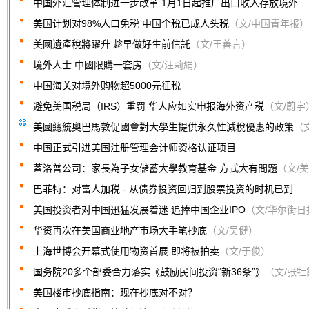
中国外汇管理体制进一步改革 1月1日起推广出口收入存放境外
美国计划对98%人口免税 中国个税已成人头税
（文/中国青年报）
美國遺產稅將躍升 趁早做好生前信託
（文/王善言）
境外人士 中國限購一套房
（文/汪莉絹）
中国海关对境外购物超5000元征税
避免美国税局（IRS）重罚 华人应如实申报海外资产税
（文/蔚宇
美國總統奧巴馬敦促國會對大學生提供永久性減稅優惠的政策
（
中国正式引进美国注册管理会计师资格认证项目
蓋洛普公司：家長為子女儲蓄大學教育基金 方式大有問題
（文/
巴菲特：对富人加税 - 从债券投资回归到股票投资的时机已到
美国投资者对中国迅猛发展着迷 追捧中国企业IPO
（文/华尔街日
华资再次在美国商业地产市场大手笔抄底
（文/吴健）
上海世博会开幕式使用物资首展 即将被拍卖
（文/于俊）
国务院20多个部委合力落实《鼓励民间投资“新36条”》
（文/张牡
美国楼市抄底指南：现在抄底对不对？