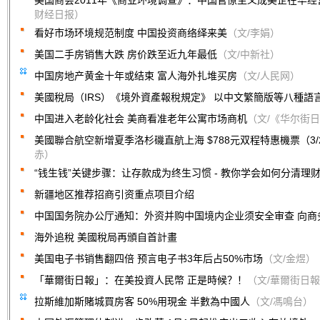
美国商会2011年《商业环境调查》：中国官僚主义成美企在华经
财经日报）
看好市场环境规范制度 中国投资商络绎来美
（文/李娟）
美国二手房销售大跌 房价跌至近九年最低
（文/中新社）
中国房地产黄金十年或结束 富人海外扎堆买房
（文/人民网）
美國稅局（IRS）《境外資產報稅規定》 以中文繁簡版等八種語
中国进入老龄化社会 美商看准老年公寓市场商机
（文/《华尔街
美國聯合航空新增夏季洛杉磯直航上海 $788元双程特惠機票（3/2
赤）
“钱生钱”关键步骤：让存款成为终生习惯 - 教你学会如何分清理
新疆地区推荐招商引资重点项目介绍
中国国务院办公厅通知：外资并购中国境内企业须安全审查 向商
海外追稅 美國稅局再頒自首計畫
美国电子书销售翻四倍 预言电子书3年后占50%市场
（文/金煜）
「華爾街日報」：在美投資人民幣 正是時候？！
（文/華爾街日
拉斯維加斯賭城買房客 50%用現金 半數為中國人
（文/馮鳴台）