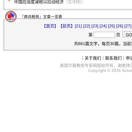
中国应适度减税以拉动经济
（文/刘杉）
『商讯税务』文章一览表
【首页】
【前页】
[21]
[22]
[23]
[24]
[25]
[26]
[27]
第
页
共861篇文字，每页30篇，当前第
｜
关于我们
｜
联系我们
｜
申
美国华裔教授专家网
版权所有，谢绝拷
Copyright © 2026
Scho