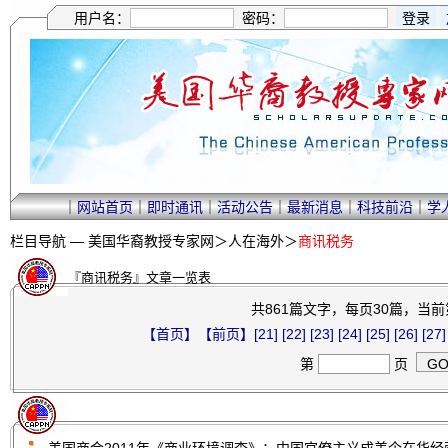
用户名：
密码：
｜
网站首页
｜
即时通讯
｜
活动公告
｜
最新消息
｜
科技前沿
｜
学
栏目导航 —
美国华裔教授专家网
＞
人在海外
＞
商讯税务
『商讯税务』文章一览表
共861篇文字，每页30篇，当前第
【首页】
【前页】
[21]
[22]
[23]
[24]
[25]
[26]
[27]
第
页