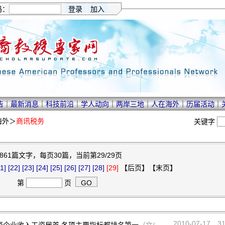
码：
告
｜
最新消息
｜
科技前沿
｜
学人动向
｜
两岸三地
｜
人在海外
｜
历届活动
｜
海外
＞
商讯税务
关键字
861篇文字，每页30篇，当前第29/29页
1]
[22]
[23]
[24]
[25]
[26]
[27]
[28]
[29]
【后页】【末页】
第
页
2010-07-17
3