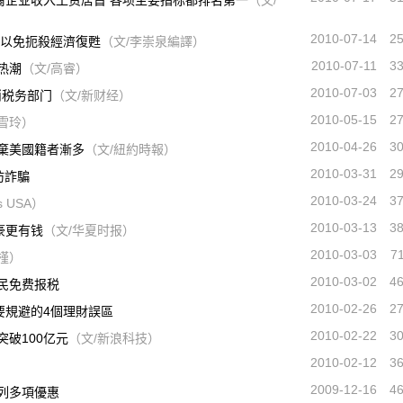
裔企业收入工资居首 各项主要指标都排名第一
（文/
2010-07-14
2
 以免扼殺經濟復甦
（文/李崇泉編譯）
2010-07-11
3
热潮
（文/高睿）
2010-07-03
2
消税务部门
（文/新财经）
2010-05-15
2
张雪玲）
2010-04-26
3
棄美國籍者漸多
（文/紐約時報）
2010-03-31
2
防詐騙
2010-03-24
3
ss USA）
2010-03-13
3
豪更有钱
（文/华夏时报）
2010-03-03
7
槿）
2010-03-02
4
地居民免费报税
2010-02-26
2
要規避的4個理財誤區
2010-02-22
3
突破100亿元
（文/新浪科技）
2010-02-12
3
2009-12-16
4
增列多項優惠