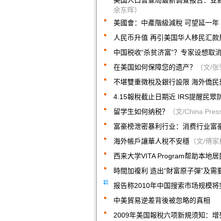
美国人口普查局最新调查报告：亚
余东晖）
美國會：中產階級減稅 可望延一年
人民币升值 再引美国华人移民汇款
中国税收“杀贫济富”？专家设想取
在美国如何保障您的遗产？
（文/
不堪雙重徵稅及銀行設限 海外僑民
4.15報稅截止日期近 IRS提醒民眾
留学生如何纳税？
（文/China Pre
富豪榜泄密暴利行业：消费行业富
海外帳戶讓華人稅不安穩
（文/傅家
西来大学VITA Program帮助本
時間加複利 造出“財富原子彈”及需
报告称2010年中国搜索市场规模将
中美貿易逆差背後被忽略的真相
2009年美国報稅六项新規须知：