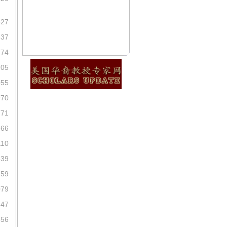
527
337
774
705
055
970
771
866
110
639
759
079
647
656