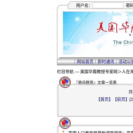
用户名：
密
｜
网站首页
｜
即时通讯
｜
活动公
栏目导航 —
美国华裔教授专家网
＞
人在
『商讯税务』文章一览表
共
【首页】
【前页】
[2