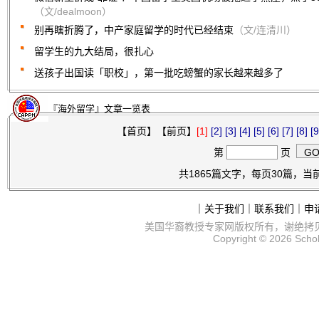
（文/dealmoon）
别再瞎折腾了，中产家庭留学的时代已经结束
（文/连清川）
留学生的九大结局，很扎心
送孩子出国读「职校」，第一批吃螃蟹的家长越来越多了
『海外留学』文章一览表
【首页】【前页】
[1]
[2]
[3]
[4]
[5]
[6]
[7]
[8]
[9
第
页
共1865篇文字，每页30篇，当前
｜
关于我们
｜
联系我们
｜
申
美国华裔教授专家网
版权所有，谢绝拷
Copyright © 2026
Scho