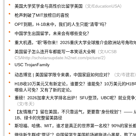
美国大学奖学金与高性价比留学美国
（文/EducationUSA）
枪声刺破了MIT放榜日的喜悦
OPT到期，H-1B未中，我们的人生只能“清零”吗？
中国学生出国留学，未来会有哪些变化？
重大机遇，“职”等你来！2025重庆大学全球推介会欧洲站号角吹
美国留子怎么连开车都能写一本笑话大全啊
（文/UCSB
CSAhttp://scholarsupdate.hi2net.com/picture/2）
USC TrojanFamily
动态博览 | 美国留学限令来袭，中国家庭如何应对？
（文/岑建君
H1B收10万美元又有新定论，谁要交？谁能免？10万美元的H1
哪些人可免？又有了新的定论。
重磅！2026加拿大大学排名出炉！SFU登顶，UBC呢？就业竞争
（文/冬天）
【友情推广】留在美国，不只靠运气，更要靠“身份规划”！—— 从 C
1B、绿卡的完整留美路径
斯坦福、哈佛、MIT，谁才是真正的世界第一名校？90%的家长
微信新生群成“罪证”？中国留学生美国机场被拖进小黑屋，熬了3