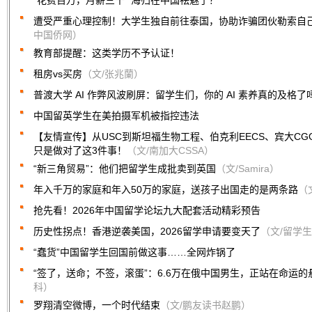
“花费百万，月薪三千” 海归在中国祛魅了？
遭受严重心理控制！大学生独自前往泰国，协助诈骗团伙勒索自己
中国侨网）
教育部提醒：这类学历不予认证！
租房vs买房
（文/张兆蘭）
普渡大学 AI 作弊风波刷屏：留学生们，你的 AI 素养真的及格了
中国留英学生在美拍摄军机被指控违法
【友情宣传】从USC到斯坦福生物工程、伯克利EECS、宾大CG
只是做对了这3件事！
（文/南加大CSSA）
“新三角贸易”：他们把留学生成批卖到英国
（文/Samira）
年入千万的家庭和年入50万的家庭，送孩子出国走的是两条路
（
抢先看！2026年中国留学论坛九大配套活动精彩预告
历史性拐点！香港逆袭美国，2026留学申请要变天了
（文/留学
“蠢货”中国留学生回国前做这事……全网炸锅了
“签了，送命；不签，滚蛋”：6.6万在俄中国男生，正站在命运的
科）
罗翔清空微博，一个时代结束
（文/鹏友读书赵鹏）