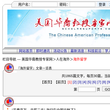
用户名：
密码：
｜
网站首页
｜
即时通讯
｜
活动公告
｜
最新消息
｜
科技前沿
｜
学
栏目导航 —
美国华裔教授专家网
＞
人在海外
＞
海外留学
『海外留学』文章一览表
共1865篇文字，每页30篇，当前
【首页】【前页】
[1]
[2]
[3]
[4]
[5]
[6]
[7]
[8]
[9
第
页