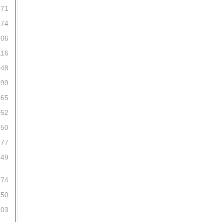
471
274
206
116
048
099
065
052
150
077
149
274
150
103