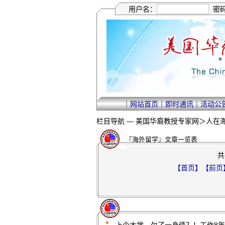
用户名：
密
｜
网站首页
｜
即时通讯
｜
活动公
栏目导航 —
美国华裔教授专家网
＞
人在
『海外留学』文章一览表
共
【首页】
【前页