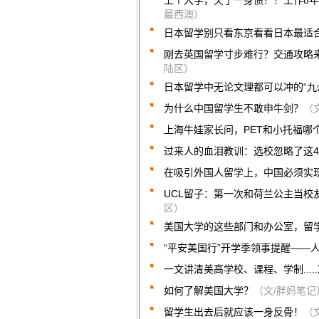
上个大学，欠了一身债？！工作8
最西澳）
日本留学别只看东京看看日本最适
刚去英国留学寸步难行？交通攻略
陆区）
日本留学中无论文理都可以冲的“九
为什么中国留学生不敢申牛剑？
（文
上海牛娃家长问，PET和小托福哪
过来人的血泪教训：选校忽略了这4
在吸引外国人留学上，中国必须实现
UCL留子：第一次和荷兰公主当校
区）
美国大学的这些部门和办公室，留
“平安美国行”开学季领事提醒——
一文讲清美高学校、课程、学制...
如何了解美国大学？
（文/胖妈笔记
留学生出去后就应该一身反骨！
（文