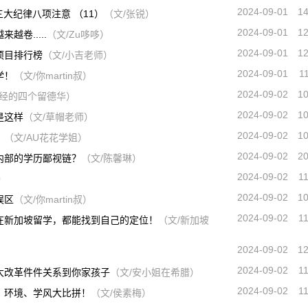
2024-09-01
1
三大纪律八项注意 （11）
（文/张锐）
2024-09-01
1
卷.....
（文/Zu哆哆）
2024-09-01
1
项目排行榜
（文/小吉老师）
2024-09-01
1
学！
（文/你martin叔）
2024-09-02
1
正经的四个留德华）
2024-09-02
1
是这样
（文/草帽老师）
2024-09-02
1
？
（文/AU花花学姐）
2024-09-02
2
内部的学历鄙视链？
（文/陈馨琳）
2024-09-02
1
）
2024-09-02
1
误区
（文/你martin叔）
2024-09-02
1
在新加坡留学，都能找到自己的定位！
（文/新加坡
2024-09-02
1
2024-09-02
1
大改革件件关系到你家孩子
（文/安小姐在希腊）
2024-09-02
1
？环境、学风大比拼！
（文/侯素梅）