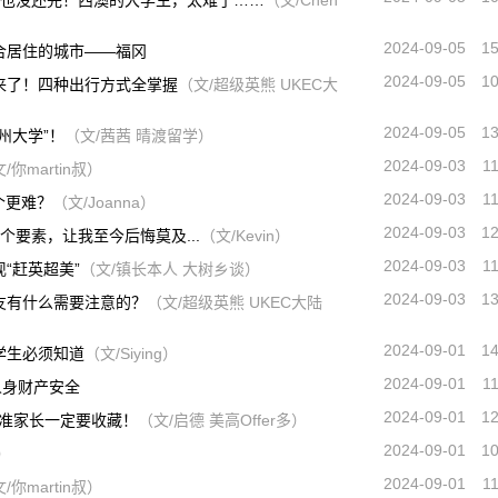
年也没还完！西澳的大学生，太难了……
（文/Chen
2024-09-05
1
合居住的城市——福冈
2024-09-05
1
来了！四种出行方式全掌握
（文/超级英熊 UKEC大
2024-09-05
1
州大学”！
（文/茜茜 晴渡留学）
2024-09-03
1
/你martin叔）
2024-09-03
1
个更难？
（文/Joanna）
2024-09-03
1
个要素，让我至今后悔莫及...
（文/Kevin）
2024-09-03
1
“赶英超美”
（文/镇长本人 大树乡谈）
2024-09-03
1
友有什么需要注意的？
（文/超级英熊 UKEC大陆
2024-09-01
1
学生必须知道
（文/Siying）
2024-09-01
1
人身财产安全
2024-09-01
1
..准家长一定要收藏！
（文/启德 美高Offer多）
2024-09-01
1
）
2024-09-01
1
/你martin叔）