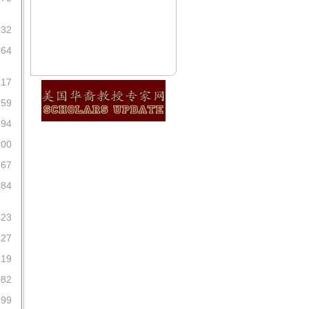
532
064
317
159
194
200
167
384
423
127
219
082
199