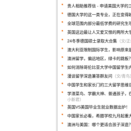
贵人相助推荐信 - 申请美国大学的
德国大学的这一类专业，正在变得越来越
全球范围内部分最低学费的研究生
英国这边最让人又爱又恨的两所大
24冬季德国硕士录取大合集
（文/
澳大利亚限制国际学生，影响原来
澳洲留学，偏远地区，绿卡的跳板
如何消除哥伦比亚大学中国留学生
漫谈留学深造兼答群友问
（文/青鸟
中国学生和家长门的三大留学思维
学渣菜鸟、学霸大神、普通孩子，
小新君）
英国VS美国毕业生就业数据出炉！
中国家长必看，希腊学校九月起重
澳洲与美国：哪个更适合孩子深造