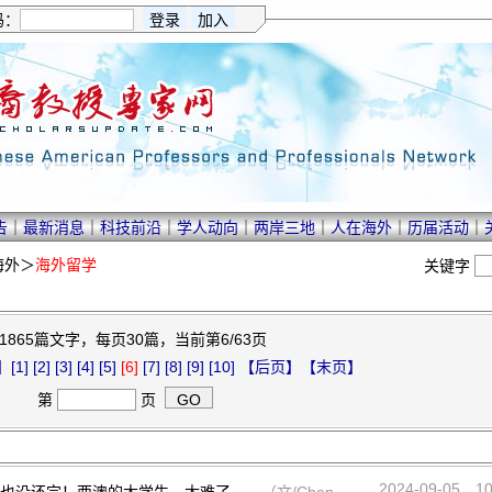
码：
告
｜
最新消息
｜
科技前沿
｜
学人动向
｜
两岸三地
｜
人在海外
｜
历届活动
｜
海外
＞
海外留学
关键字
1865篇文字，每页30篇，当前第6/63页
】
[1]
[2]
[3]
[4]
[5]
[6]
[7]
[8]
[9]
[10]
【后页】
【末页】
第
页
2024-09-05
1