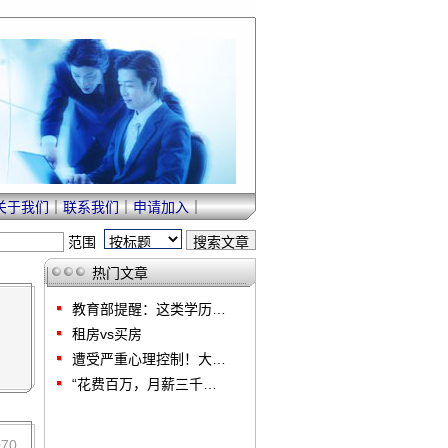
关于我们
｜
联系我们
｜
申请加入
｜
范围
热门文章
教育部提醒：这类学历…
租房vs买房
遭受严重心理控制！大…
“花费百万，月薪三千…
070