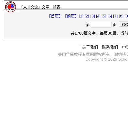
『人才交流』文章一览表
【首页】
【前页】
[1]
[2]
[3]
[4]
[5]
[6]
[7]
[8]
[9
第
页
共1780篇文字，每页30篇，当前第
｜
关于我们
｜
联系我们
｜
申
美国华裔教授专家网
版权所有，谢绝拷
Copyright © 2026
Scho