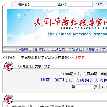
用户名：
密码：
｜
网站首页
｜
即时通讯
｜
活动公告
｜
最新消息
｜
科技前沿
｜
学
栏目导航 —
美国华裔教授专家网
＞
人在海外
＞
人才交流
『人才交流』文章一览表
共1780篇文字，每页30篇，当前第
【首页】
【前页】
[1]
[2]
[3]
[4]
[5]
[6]
[7]
[8]
[9
第
页