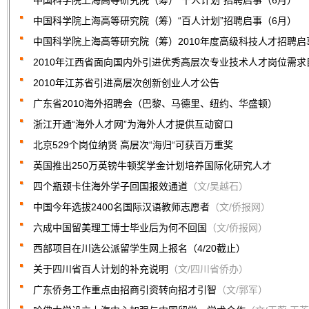
中国科学院上海高等研究院（筹）“千人计划”招聘启事（6月）
中国科学院上海高等研究院（筹）“百人计划”招聘启事（6月）
中国科学院上海高等研究院（筹）2010年度高级科技人才招聘启
2010年江西省面向国内外引进优秀高层次专业技术人才岗位需
2010年江苏省引进高层次创新创业人才公告
广东省2010海外招聘会‏（巴黎、马德里、纽约、华盛顿）
浙江开通“海外人才网”为海外人才提供互动窗口
北京529个岗位纳贤 高层次“海归“可获百万重奖
英国推出250万英镑牛顿奖学金计划培养国际化研究人才
四个瓶颈卡住海外学子回国报效通道
（文/吴越石）
中国今年选拔2400名国际汉语教师志愿者
（文/侨报网）
六成中国留美理工博士毕业后为何不回国
（文/侨报网）
西部项目在川选公派留学生网上报名（4/20截止）
关于四川省百人计划的补充说明
（文/四川省侨办）
广东侨务工作重点由招商引资转向招才引智
（文/郭军）