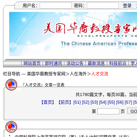
用户名：
密码：
｜
网站首页
｜
即时通讯
｜
活动公告
｜
最新消息
｜
科技前沿
｜
学
栏目导航 —
美国华裔教授专家网
＞
人在海外
＞
人才交流
『人才交流』文章一览表
共1780篇文字，每页30篇，当前第
【首页】
【前页】
[51]
[52]
[53]
[54]
[55]
[56]
[57]
[5
第
页