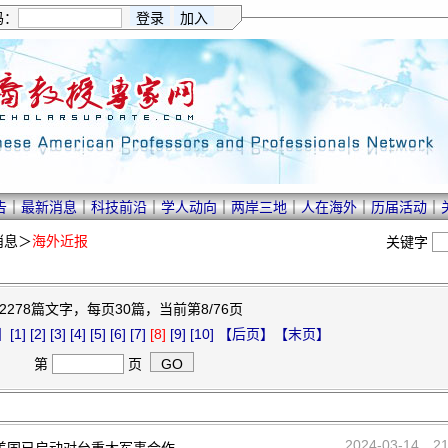
码：
告
｜
最新消息
｜
科技前沿
｜
学人动向
｜
两岸三地
｜
人在海外
｜
历届活动
｜
消息
＞
海外近报
关键字
2278篇文字，每页30篇，当前第8/76页
】
[1]
[2]
[3]
[4]
[5]
[6]
[7]
[8]
[9]
[10]
【后页】
【末页】
第
页
2024-03-14
2