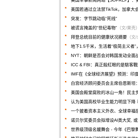
美国军事新闻网站【SOFREP】
美国若通过立法禁TikTok，加拿大
突发：字节跳动临“死线"
被谎言掩盖的“世纪毒物”
（文/果壳
拜登总统目前的健康状况摘要
（文/
地下1.5千米，生活着“极简主义者”
NYT：朝鲜是否会对韩国发动全面
ICC & FBI：真正殺紅眼的是駭客
IMF在《全球经济展望》预测：印度
白宫经济顾问委员会主席伯恩斯坦：
美国会殿堂腐败的冰山一角！民主
认为美国高校毕业生能力明显下降 马
一个披着资本主义外衣、全球幸福
诺贝尔奖委员会拟增设AI类大奖, 
世界级顶级名媛舞会 - 今年《巴黎