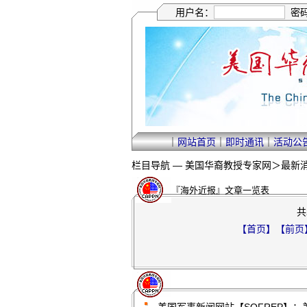
用户名：
密
｜
网站首页
｜
即时通讯
｜
活动公
栏目导航 —
美国华裔教授专家网
＞
最新
『海外近报』文章一览表
共
【首页】
【前页