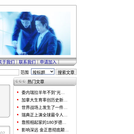
关于我们
｜
联系我们
｜
申请加入
｜
范围
热门文章
委内瑞拉半年不到“光…
加拿大生育率创历史新…
世界战场上发生了一件…
瑞典正上演全球最令人…
靠照相起家的180岁德…
影响深远 金正恩彻底颠…
102