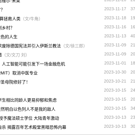
维尔·米莱
2023-11-17
3
”？
2023-11-18
1
打算拯救人类
（文/牛角）
2023-11-16
1
到乡村？
2023-11-13
4
铁色的人生
2023-11-09
2
求废除德国宪法并引入伊斯兰教法
（文/徐三郎）
2023-11-09
2
错
（文/文刀 刘）
2023-11-01
1
：人工智能可能引发下一场金融危机
2023-10-30
2
MIT）取消中医专业
2023-10-21
2
黎圣母院修好了！
2023-10-15
2
2023-10-15
2
学生相比同龄人更易抑郁和焦虑
2023-10-15
3
突然明白以色列人不是我的敌人
2023-10-13
2
始授予魔法硕士学位 大陆青年激动
2023-10-13
3
自杀 揭露百年艺术殿堂黑暗恐怖内幕