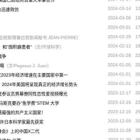
：美国已启动对台重大军事合作
2024-03-14
1
会迅速效仿
2024-03-06
1
2024-03-01
1
）
2024-02-29
1
总统助理兼白宫新闻秘书 JEAN-PIERRE）
2024-02-12
1
，和“囤积癖患者”
（文/环球科学）
2024-01-28
2
战争
2024-01-05
2
戰場
（文/Pegasus J. Juan）
2024-01-01
2
2023年经济增速在主要国家中第一
2024-01-01
2
2024年美国将呈现真正的经济增长势头
2023-12-17
2
党参议员男幕僚同性恋性爱视频曝光
2023-12-16
2
斯克要办“免学费”STEM 大学
2023-12-16
2
感最强的共产主义国家！
2023-12-03
2
或许日本科学家最先获奖
2023-11-28
3
舞会》上的中国X二代
2023-11-20
2