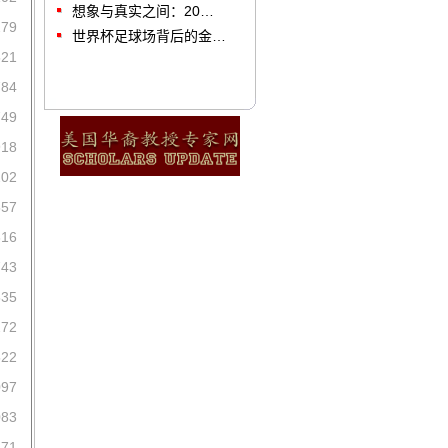
想象与真实之间：20…
279
世界杯足球场背后的金…
521
784
749
918
202
557
616
743
535
272
522
097
083
671