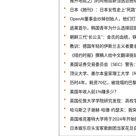
推开地狱之门的阿根廷新当选总统哈
日本《她刊》：日本女性走上“死路
OpenAI董事会炒掉创始人，他们
逃离首尔，韩国青年为什么选择回
朝鲜三代“长公主”：金氏的血统，
教训：德国年轻的伊斯兰主义者要
《纽约时报》撰稿人给中文翻译挑
美国证券交易委员会（SEC）警告
顶尖大学、墨尔本皇家理工大学（R
历时4年，耗资70亿，被烧塌的巴
美国年收入前1%赚多少？
英国伦敦大学学院研究发现：高校
哈马斯之子谢赫·哈珊·约瑟夫：我
英国埃克塞特大学将于2024年开
日本娱乐巨头宝冢歌剧团当家花旦