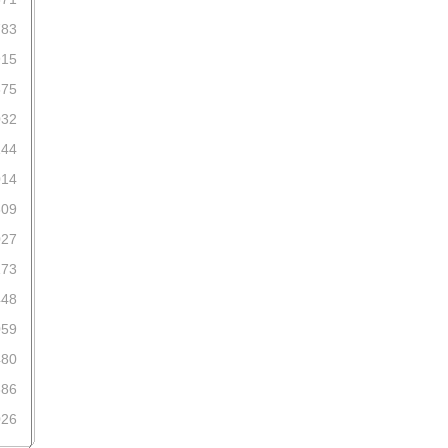
783
915
675
032
144
014
809
027
173
448
059
480
386
026