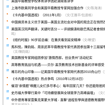
美国华裔教授学校体育讲学团赴湖南省讲学
上海市欧美同学会和美国华裔教授专家网加强合作
（文/陈海涛）
《卡内基中国透视》（2011年1月）
（文/王雅平/包道格）
中国搞资本主义优于美国—美国主流社会对中国的观念正在悄然
美国英汉同声翻译，关键时丢分－－评胡錦濤和歐巴馬記者會频
鸣）
《纽约时报》90岁前总编：在重庆看到延安精神
（文/瞭望）
馬科悦，陳鈞銘、周崇武率华裔教授专家代表团参加第十三屆留
（文/陳鈞銘）
美国教授专家网组团参加“激情西部，创业贵州”活动纪实
高等教育挑战与机遇——贝尔·盖茨教育技术创新基金的评审感受
难忘的舟山印象——记美国华裔教授专家网代表团2010舟山行
（
《卡内基中国透视》热点争鸣（2010年12月16日）
催泪“亲情题”唤醒儿女们多尽孝心：每年回家几天？你还能陪爸
史丹福大學舉行美中「可持續發展與全球競爭力高峰論壇」
（文
中外德育專家雲集克莱蒙大学城 - 直擊“過程哲學與道德教育國際
界文化论坛》）