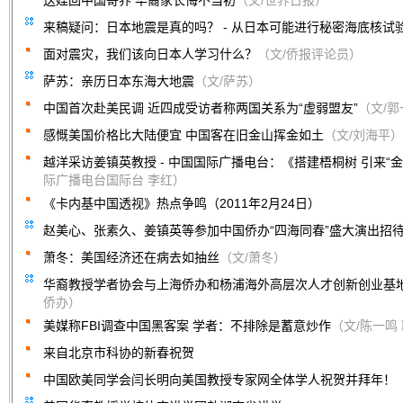
送娃回中国寄养 华裔家长悔不当初
（文/世界日报）
来稿疑问：日本地震是真的吗？ - 从日本可能进行秘密海底核试
面对震灾，我们该向日本人学习什么？
（文/侨报评论员）
萨苏：亲历日本东海大地震
（文/萨苏）
中国首次赴美民调 近四成受访者称两国关系为“虚弱盟友”
（文/
感慨美国价格比大陆便宜 中国客在旧金山挥金如土
（文/刘海平）
越洋采访姜镇英教授 - 中国国际广播电台：《搭建梧桐树 引来“金
际广播电台国际台 李红）
《卡内基中国透视》热点争鸣（2011年2月24日）
赵美心、张素久、姜镇英等参加中国侨办“四海同春”盛大演出招
萧冬：美国经济还在病去如抽丝
（文/萧冬）
华裔教授学者协会与上海侨办和杨浦海外高层次人才创新创业基
侨办）
美媒称FBI调查中国黑客案 学者：不排除是蓄意炒作
（文/陈一鸣
来自北京市科协的新春祝贺
中国欧美同学会闫长明向美国教授专家网全体学人祝贺并拜年！