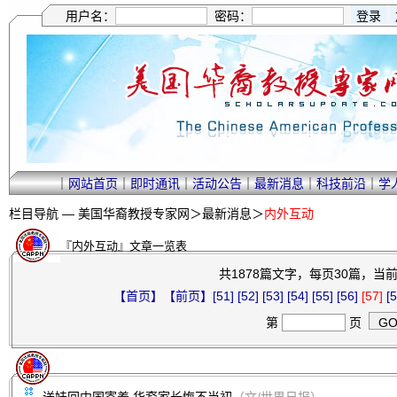
用户名：
密码：
｜
网站首页
｜
即时通讯
｜
活动公告
｜
最新消息
｜
科技前沿
｜
学
栏目导航 —
美国华裔教授专家网
＞
最新消息
＞
内外互动
『内外互动』文章一览表
共1878篇文字，每页30篇，当前第
【首页】
【前页】
[51]
[52]
[53]
[54]
[55]
[56]
[57]
[5
第
页