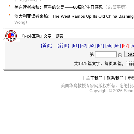
美东读者来稿：厚重的父爱——60周岁生日感恩
（文/邱平壤）
澳大利亚读者来稿：The West Ramps Up Its Old China Bashin
Wong）
『内外互动』文章一览表
【首页】
【前页】
[51]
[52]
[53]
[54]
[55]
[56]
[57]
[5
第
页
共1878篇文字，每页30篇，当前第
｜
关于我们
｜
联系我们
｜
申
美国华裔教授专家网
版权所有，谢绝拷
Copyright © 2026
Scho