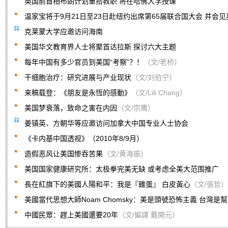
英国前首相布朗计划重拾教职 将在哈佛大学授课
温家宝将于9月21日至23日赴纽约出席第65届联合国大会 并会
克莱蒙大学应邀访问海南
美国华文教育界人士将聚首达拉斯 探讨六大主题
每年中国有多少官员到美国“考察”？！
（文/老桥）
干细胞治疗：研究进展与产业现状
（文/刘伯宁）
来稿载登：《朋友是永恆的感動》
（文/Lili Chang）
美国梦衰落，致命之害在内因
（文/宗鹰）
姜镇英、方朝华等应邀访问加拿大中国专业人士协会
《卡内基中国透视》（2010年8/9月）
造假恶风让美国惨吞苦果
（文/黄海振）
美国国家健康研究所：太极拳完美无缺 或考虑全美大范围推广
長在紅旗下的美國人陽和平：我是『雞蛋』 白皮黃心
（文/張哲）
美國當代思想大師Noam Chomsky：美是頭號恐怖主義 台灣是
中國民眾：趕上美國還要20年
（文/編譯 戴開元）