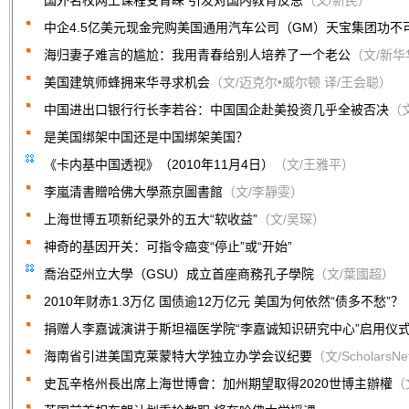
国外名校网上课程受青睐 引发对国内教育反思
（文/新民）
中企4.5亿美元现金完购美国通用汽车公司（GM）天宝集团功不
海归妻子难言的尴尬：我用青春给别人培养了一个老公
（文/新华
美国建筑师蜂拥来华寻求机会
（文/迈克尔•威尔顿 译/王会聪）
中国进出口银行行长李若谷：中国国企赴美投资几乎全被否决
（
是美国绑架中国还是中国绑架美国？
《卡内基中国透视》（2010年11月4日）
（文/王雅平）
李嵐清書贈哈佛大學燕京圖書館
（文/李靜雯）
上海世博五项新纪录外的五大“软收益”
（文/吴琛）
神奇的基因开关：可指令癌变“停止”或“开始”
喬治亞州立大學（GSU）成立首座商務孔子學院
（文/葉國超）
2010年财赤1.3万亿 国债逾12万亿元 美国为何依然“债多不愁”？
捐赠人李嘉诚演讲于斯坦福医学院“李嘉诚知识研究中心”启用仪
海南省引进美国克莱蒙特大学独立办学会议纪要
（文/ScholarsN
史瓦辛格州長出席上海世博會：加州期望取得2020世博主辦權
（