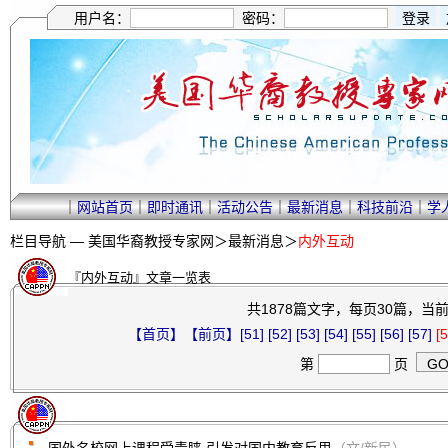
用户名：
密码：
｜
网站首页
｜
即时通讯
｜
活动公告
｜
最新消息
｜
科技前沿
｜
学
栏目导航 —
美国华裔教授专家网
＞
最新消息
＞
内外互动
『内外互动』文章一览表
共1878篇文字，每页30篇，当前第
【首页】
【前页】
[51]
[52]
[53]
[54]
[55]
[56]
[57]
[5
第
页