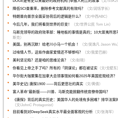
DOGE是有史以来最好的政府机构 |举报人利兰的故事
（文/SSK2
降低SCI查重率，删除参考文献真的有效吗？
（文/润恬学长）
特朗普向普京全面妥协背后的逻辑是什么？
（文/中西ABC）
今后几年，我们将看到世界的巨变！
（文/世界公民 Tom Lin）
马斯克领导的政府效率部：睡地板的事情是真的；10大匪夷所思
斯克）
美国，别再沉默！给老川小马一个机会 ！
（文/吴逸凡 Jason W
过啥情人节，这些作曲家爱情还不够惨吗？
（文/我爱巴赫）
美利坚沦陷？还是咱的思维沦丧？
（文/赵晓）
你看见上帝之手了吗？所有的「阴谋论」都在被证实
（文/戈壁东
华尔街大咖聚集在加拿大总领事馆如何看2025年美国宏观经济？
美华史记| 唐探1900 ——背后更悲壮的真实
（文/黄倩）
富人革命”最新版——川普、马斯克能掀翻传统官僚帝国吗？
《唐探》背后的真实历史：美国华人的处境有多困难？排华法案
（文/JohnC Protagonist）
目前看到对DeepSeek真实水平最全面客观的分析
（文/张海军）