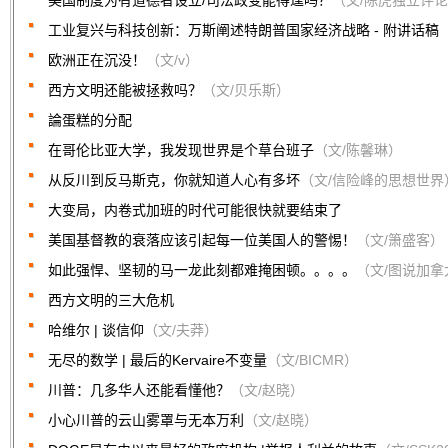
美国制度为有道德者设立/司法政变能得逞吗？
（文/陈虎独立评
工业复兴与科技创新：万斯阐述特朗普国家经济战略 - 附讲话稿
欧洲正在沉没！
（文/v）
西方文明还能被拯救吗？
（文/贝乐斯）
論蛋糕的分配
在哥伦比亚大学，我发现世界是个草台班子
（文/陈馨琳）
从反川到反马斯克，你就知道人心有多坏
（文/信险峰的思想世界
大变局，内卷式加班的时代可能很快就要结束了
美国基督教的衰落应该引起每一位美国人的警惕！
（文/箫盛客）
如此强悍、坚韧的马一龙此刻都难掩困顿。。。。
（文/图说加拿
西方文明的三大危机
哈维尔 | 谈信仰
（文/夫莽）
无尽的数学 | 最后的Kervaire不变量
（文/BICMR）
川普：几多华人还能看懂他？
（文/赵晓）
小心川普的云山雾罩与无本万利
（文/赵晓）