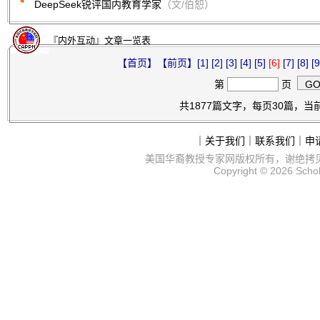
DeepSeek锐评国内教育学家
（文/伯恕）
『内外互动』文章一览表
【首页】
【前页】
[1]
[2]
[3]
[4]
[5]
[6]
[7]
[8]
[9
第
页
共1877篇文字，每页30篇，当前
｜
关于我们
｜
联系我们
｜
申
美国华裔教授专家网
版权所有，谢绝拷
Copyright © 2026
Scho