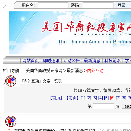
用户名：
密码：
｜
网站首页
｜
即时通讯
｜
活动公告
｜
最新消息
｜
科技前沿
｜
学
栏目导航 —
美国华裔教授专家网
＞
最新消息
＞
内外互动
『内外互动』文章一览表
共1877篇文字，每页30篇，当前
【首页】
【前页】
[1]
[2]
[3]
[4]
[5]
[6]
[7]
[8]
[9
第
页