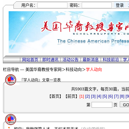
用户名：
密码：
｜
网站首页
｜
即时通讯
｜
活动公告
｜
最新消息
｜
科技前沿
｜
学
栏目导航 —
美国华裔教授专家网
＞
科技动向
＞
学人动向
『学人动向』文章一览表
共5903篇文字，每页30篇，当前第
【首页】【前页】
[1]
[2]
[3]
[4]
[5]
[6]
[7]
[8]
[9
第
页