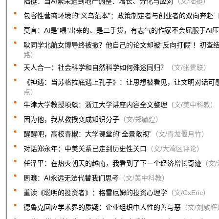
陆挺：当AI繁荣遇到地产调整：增长、分化与应对
（文/陆挺）
包容性营商环境的“义乌范本”：政策制定者与创业者的双向奔赴
（
莫言：AI是“喂”出来的、是二手货，有志气的作家不会屈服于AI
耿同学北航女博导终被撤？他自己的论文却被“反向打假”！初查
路）
天人合一：社会科学和自然科学如何殊途同归？
（文/张贵联）
《神遇：当苏格拉底遇上孔子》：让思想被看见，让文明对话可
点）
牛津大学教授项飙：浙江大学讲座内容全文整理
（文/美中科教）
因为他，我从教授变成知识分子
（文/郑毓煌）
醒醒吧，高校青椒：大学课堂的“全景敞视”
（文/青龙偃月竹）
对话郑永年：中美关系已走到历史性关口
（文/大湾区评论）
任泽平：在热火朝天的越南，我看到了下一个经济增长奇迹
（文
周濂：AI永远无法代替我们思考
（文/美中科教）
重读《聪明的投资者》：格雷厄姆的投资心理学
（文/CxEric）
德鲁克回应学术界的质疑：企业组织中人性的善与恶
（文/刘敬辉