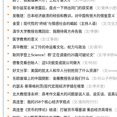
颜宁：我勉强算人才，王虹才是天才
（文/中国侨网）
菲尔兹奖名单泄露后，盘点一下师出同门的获奖者
（文/普林小虎
吴敬琏：日本经济崩溃的经验和教训，对中国有很大的借鉴意义
金雯丨现代性的“终结”与情感社会的崛起（主持人语）
（文/文化
清华大学教授肖鹰回应：我期待蒋方舟告我
（文/李静）
医学教育的意义
（文/王筝扬）
高华教授：从丁玲的命运看文化、权力与政治
（文/高华）
耿同学登上Science！称“正在调查约20篇可疑论文”
（文/学术桥Aca
德鲁克看创始人：这5次蜕变成就公司做大
（文/何剑）
好文分享：美国的犹太人和华人分别抢到了什么资源？
（文/snow
东欧废墟上的中国倒影：金雁教授告诉我们什么
（文/孙公子呼啦
约瑟夫·斯蒂格利茨|现代宏观经济学错在哪里
（文/李井奎）
北大教授漆永祥：高考作文最大的问题是说人话、说实话、说真
高连奎：我的258个核心经济学观点
（文/渔你同行行）
高连奎《货币的悖论》结语：打破货币堰塞湖 重启经济高增长
（