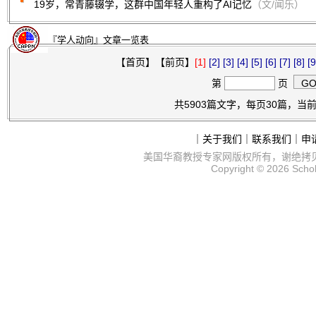
19岁，常青藤辍学，这群中国年轻人重构了AI记忆
（文/闻乐）
『学人动向』文章一览表
【首页】【前页】
[1]
[2]
[3]
[4]
[5]
[6]
[7]
[8]
[9
第
页
共5903篇文字，每页30篇，当前第
｜
关于我们
｜
联系我们
｜
申
美国华裔教授专家网
版权所有，谢绝拷
Copyright © 2026
Scho