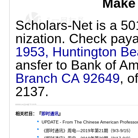
Make 
Scholars-Net is a 
nization. Check pay
1953, Huntington B
ansfer to Bank of A
Branch CA 92649
, 
2137.
相关栏目：『
即时通讯
』
UPDATE - From The Chinese American Professors
《即时通讯》周电—2019年第21期（9/3-9/15）