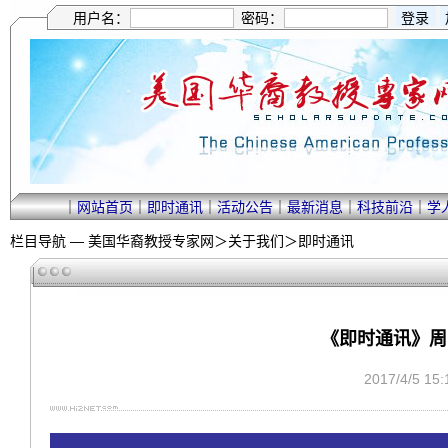
用户名：
密码：
｜
网站首页
｜
即时通讯
｜
活动公告
｜
最新消息
｜
科技前沿
｜
学
栏目导航 —
美国华裔教授专家网
＞
关于我们
＞
即时通讯
《即时通讯》周电—
2017/4/5 1