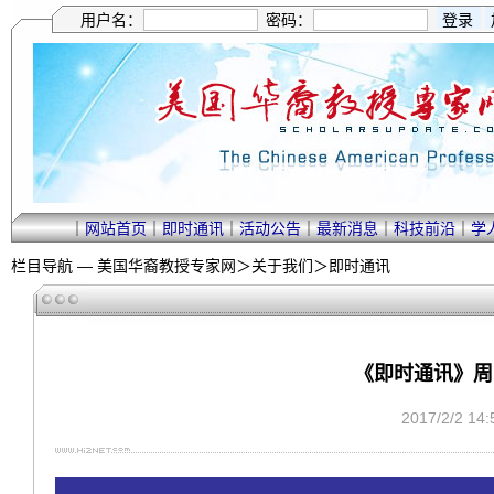
用户名：
密码：
｜
网站首页
｜
即时通讯
｜
活动公告
｜
最新消息
｜
科技前沿
｜
学
栏目导航 —
美国华裔教授专家网
＞
关于我们
＞
即时通讯
《即时通讯》周电—
2017/2/2 1