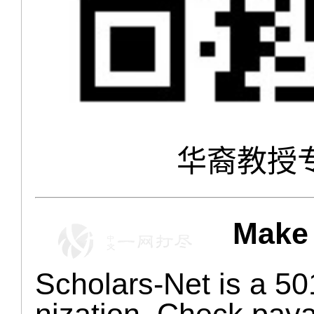
华裔教授
Make 
Scholars-Net is a 
nization. Check pay