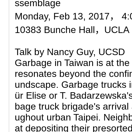
ssemblage
Monday, Feb 13, 2017， 4:
10383 Bunche Hall，UCLA
Talk by Nancy Guy, UCSD
Garbage in Taiwan is at the
resonates beyond the confin
undscape. Garbage trucks i
ür Elise or T. Badarzewska
bage truck brigade's arrival
ughout urban Taipei. Neighbo
at depositing their presorte