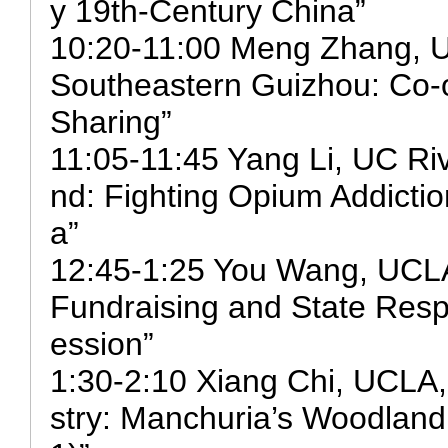
y 19th-Century China”
10:20-11:00 Meng Zhang, 
Southeastern Guizhou: Co-o
Sharing”
11:05-11:45 Yang Li, UC Riv
nd: Fighting Opium Addictio
a”
12:45-1:25 You Wang, UCLA,
Fundraising and State Resp
ession”
1:30-2:10 Xiang Chi, UCLA
stry: Manchuria’s Woodla