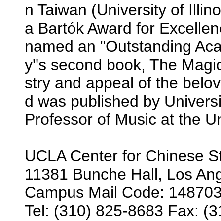
n Taiwan (University of Ill
a Bartók Award for Excelle
named an "Outstanding Acad
y''s second book, The Magic 
stry and appeal of the belo
d was published by Universit
Professor of Music at the Un
UCLA Center for Chinese S
11381 Bunche Hall, Los An
Campus Mail Code: 14870
Tel: (310) 825-8683 Fax: (