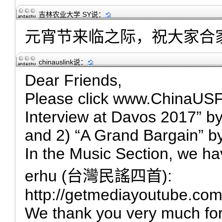
吉林农业大学 SY
说：
元宵节来临之际，祝大家合
chinauslink
说：
Dear Friends,
Please click www.ChinaUSFr
Interview at Davos 2017” b
and 2) “A Grand Bargain” b
In the Music Section, we ha
erhu (台灣民謠四首):
http://getmediayoutube.co
We thank you very much for